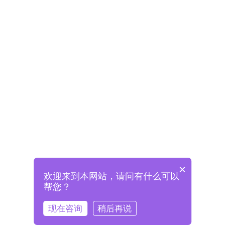
×
欢迎来到本网站，请问有什么可以
未注册将自动创建格兰德账号
帮您？
登录即表示已阅读并同意
《格兰德官网用户协议》
现在咨询
稍后再说