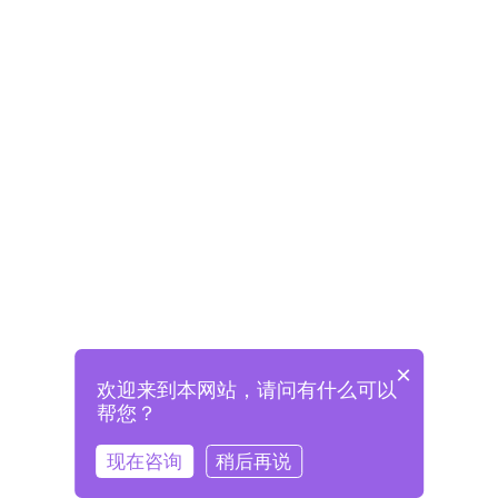
×
欢迎来到本网站，请问有什么可以
未注册将自动创建格兰德账号
帮您？
登录即表示已阅读并同意
《格兰德官网用户协议》
现在咨询
稍后再说