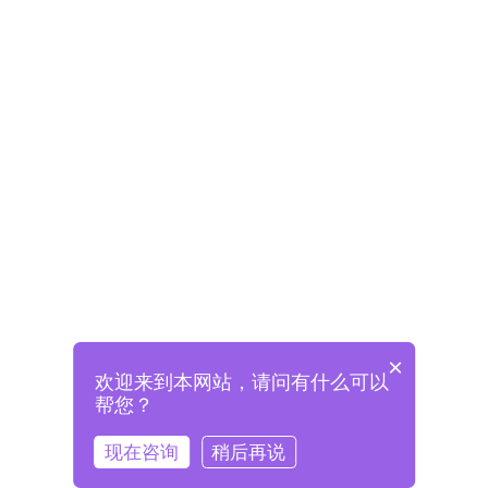
×
欢迎来到本网站，请问有什么可以
未注册将自动创建格兰德账号
帮您？
登录即表示已阅读并同意
《格兰德官网用户协议》
现在咨询
稍后再说