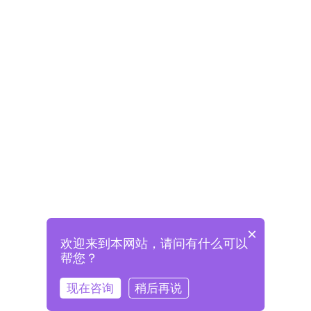
×
欢迎来到本网站，请问有什么可以
未注册将自动创建格兰德账号
帮您？
登录即表示已阅读并同意
《格兰德官网用户协议》
现在咨询
稍后再说