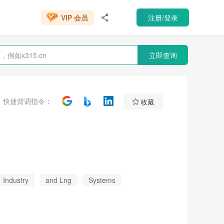
666元/年
注册/登录
VIP 会员

立即查询

快捷背调指令：
收藏
Industry
and Lng
Systems