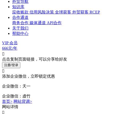
外贸导航
知识库
应收账款
信用风险决策
全球获客
外贸获客
RCEP
合作通道
商务合作
媒体通道
API合作
关于我们
帮助中心
VIP 会员
666元/年

点击复制页面链接，可以分享给好友
注册/登录

添加企业微信，立即锁定优惠
企业微信：天一
企业微信：虚竹
首页>
网站背调>
网站详情
