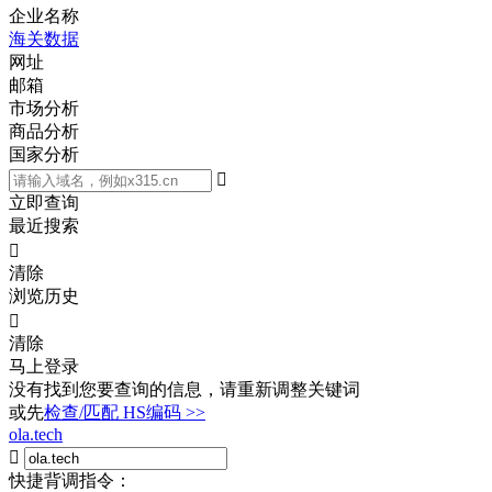
企业名称
海关数据
网址
邮箱
市场分析
商品分析
国家分析

立即查询
最近搜索

清除
浏览历史

清除
马上登录
没有找到您要查询的信息，请重新调整关键词
或先
检查/匹配 HS编码 >>
ola.tech

快捷背调指令：