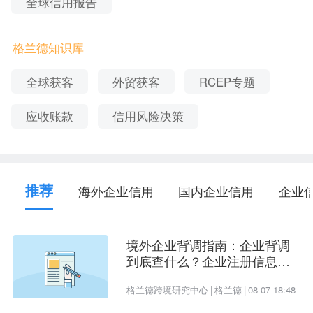
全球信用报告
股东名称
股东类型
认缴出资额
持股比例
号
格兰德知识库
黑龙江省演艺集团
500 万人民
全球获客
外贸获客
RCEP专题
1
企业法人
100.0%
有限责任公司
币
应收账款
信用风险决策
与企业相关联的供应链条问题直接影响企业的发展
推荐
海外企业信用
国内企业信用
企业
状况，因此了解目标企业的供应商信息是非常关键
的。如果您想获得更供应商信息，或深度了解黑龙
江省歌舞剧院有限公司供应商的风险状况、盈利能
境外企业背调指南：企业背调
到底查什么？企业注册信息、
力、信用状况等详细信息，可联系格兰德信用在线
受益所有人、企业信用评估一
格兰德跨境研究中心
|
格兰德
|
08-07 18:48
客服获取企业
。
次看懂
信用报告