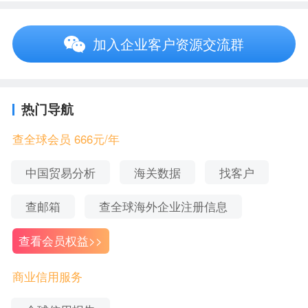
黑龙江省哈尔滨市道里区兆麟街129号
注册地址
加入企业客户资源交流群
黑龙江省歌舞剧院有限公司_法定经营范围
热门导航
音乐、歌舞、综合文艺表演及经营演出经纪业务。
会议及展览服务。国际文化交流。艺术、工艺品、
查全球会员 666元/年
文化娱乐产品的技术开发。灯光、服装、音响器材
中国贸易分析
海关数据
找客户
租赁。音乐、歌舞、艺术人才培训。
查邮箱
查全球海外企业注册信息
查看会员权益>>
黑龙江省歌舞剧院有限公司_股东信息
商业信用服务
序