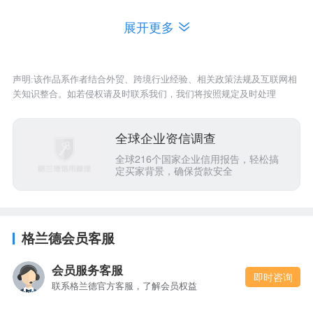
二、黑龙江省歌舞剧院有限公司_信用信息
展开更多
注意：本文展示的企业信息更新时间为2021-03-
09，企业信息可能会发生变动，请注意甄别，获取
声明:该作品系作者结合外贸、跨境行业经验、相关政策法规及互联网相
关知识整合。如若侵权请及时联系我们，我们将按照规定及时处理
企业最新信息可联系在线客服。
全球企业资信调查
黑龙江省歌舞剧院有限公司_注册信息
全球216个国家企业信用报告，轻松搞
定买家背景，确保货款安全
企业名称
黑龙江省歌舞剧院有限公司
统一社会信用
912301020691883126
代码
格兰德会员客服
法定代表人
刘彤
会员服务客服
注册资本
500 万人民币
即时咨询
联系格兰德官方客服，了解会员权益
成立时间
2006-9-14