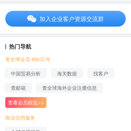
二、福建省万象信息科技有限责任公司_更多信
加入企业客户资源交流群
息
注意：本文展示的企业信息更新时间为2021-03-
15，企业信息可能会发生变动，请注意甄别，获取
热门导航
企业最新信息可联系在线客服。
查全球会员 666元/年
1、福建省万象信息科技有限责任公司_注册信息
中国贸易分析
海关数据
找客户
企业名称
福建省万象信息科技有限责任公司
查邮箱
查全球海外企业注册信息
统一社会信
91350428MA34AN8F7J
查看会员权益>>
用代码
法定代表人
肖立健
商业信用服务
注册资本
1000 万人民币