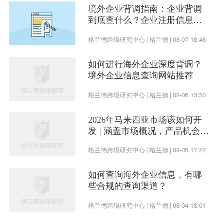
门批准后方可开展经营活动）
境外企业背调指南：企业背调
到底查什么？企业注册信息、
受益所有人、企业信用评估一
格兰德跨境研究中心
|
格兰德
|
08-07 18:48
次看懂
3、福建省万象信息科技有限责任公司_股东信息
如何进行海外企业深度背调？
境外企业信息查询网站推荐
序
股东名称
股东类型
认缴出资额
持股比例
格兰德跨境研究中心
|
格兰德
|
08-06 13:50
号
2026年马来西亚市场该如何开
800 万人民
发 | 涵盖市场概况，产品机会及
1
杨绵君
-
80.0%
开发渠道
币
格兰德跨境研究中心
|
格兰德
|
08-05 17:22
如何查询海外企业信息，有哪
200 万人民
2
肖立健
自然人股东
20.0%
些合规的查询渠道？
币
格兰德跨境研究中心
|
格兰德
|
08-04 18:01