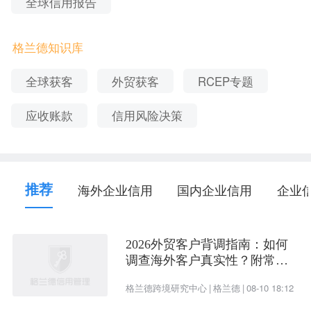
全球信用报告
注册地址
福建省三明市梅列区上河城上知园8幢601
格兰德知识库
全球获客
外贸获客
RCEP专题
2、福建省万象信息科技有限责任公司_法定经营范
围
应收账款
信用风险决策
软件开发，计算机及办公自动化设备、网络设备、
监控安防设备、安保设备、教学设备、印刷设备、
推荐
海外企业信用
国内企业信用
企业
多媒体系统、智能家居及广告牌零售、安装、维护
及维修；办公消耗用品、数码产品、纺织用品、家
电、家俱、玩具、图书批发零售；档案管理服务；
2026外贸客户背调指南：如何
调查海外客户真实性？附常用
专用服装定制；在线数据处理及交易处理业务；其
背调工具
格兰德跨境研究中心
|
格兰德
|
08-10 18:12
他日用品零售。（依法须经批准的项目，经相关部