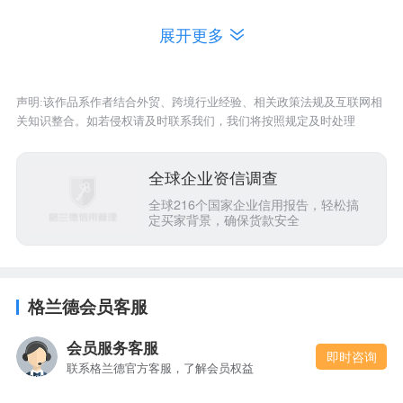
展开更多
4
将乐县总医院
-
-
-
5
宁化县公安局
-
-
-
声明:该作品系作者结合外贸、跨境行业经验、相关政策法规及互联网相
6
沙县自然资源局
-
-
-
关知识整合。如若侵权请及时联系我们，我们将按照规定及时处理
将乐县安仁乡卫
全球企业资信调查
7
-
-
-
生院
全球216个国家企业信用报告，轻松搞
定买家背景，确保货款安全
将乐县水南镇人
8
-
-
-
民政府
格兰德会员客服
9
宁化县林业局
-
-
-
沙县富口初级中
会员服务客服
10
-
-
-
即时咨询
学
联系格兰德官方客服，了解会员权益