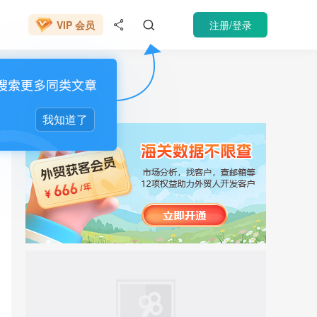
666元/年
注册/登录
VIP 会员


催收
我知道了