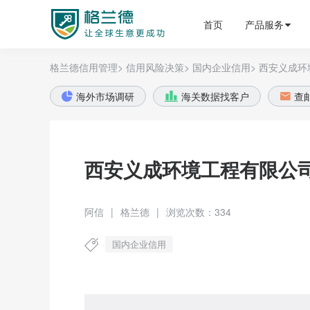
格兰德外贸获客平台
首页
产品服务
格兰德信用管理>
信用风险决策>
国内企业信用>
西安义成环
海外市场调研
海关数据找客户
查



西安义成环境工程有限公
阿信
|
格兰德
|
浏览次数：334
国内企业信用