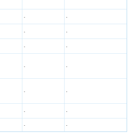
-
-
-
-
-
-
-
-
-
-
-
-
-
-