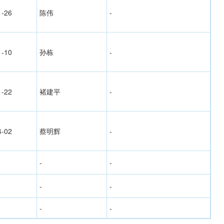
1-26
陈伟
-
1-10
孙栋
-
1-22
褚建平
-
4-02
蔡明辉
-
-
-
-
-
-
-