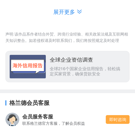
限公司
利、韩国
展开更多
玛俪琳
意大利、葡
（中国）
萄牙、
希
3
2012-02-07
张瑞杰
商贸有限
腊
、
英国
、
声明:该作品系作者结合外贸、跨境行业经验、相关政策法规及互联网相
公司
法国
关知识整合。如若侵权请及时联系我们，我们将按照规定及时处理
广州市玮
意大利、土
4
臻商贸有
2014-06-24
李江聪
耳其、日本
全球企业资信调查
限公司
西班牙
、土
全球216个国家企业信用报告，轻松搞
中山莱宝
定买家背景，确保货款安全
耳其、韩
5
华信时装
1993-02-10
刘洁
国、台澎金
有限公司
马关税区
深圳市祝
格兰德会员客服
6
小白贸易
2015-05-05
张光辉
韩国、朝鲜
有限公司
会员服务客服
即时咨询
意大利、西
联系格兰德官方客服，了解会员权益
海球（广
班牙、
瑞
7
州）商业
2005-01-25
张嘉晓