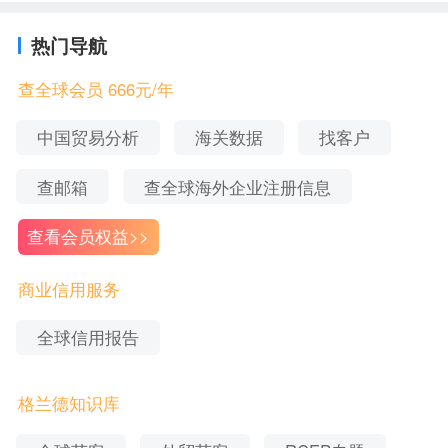
士
、捷克、
有限公司
土耳其
热门导航
深圳市德
葡萄牙、捷
立信进出
克、韩国、
查全球会员 666元/年
8
2002-12-12
余秀惠
口有限公
意大利、
保
司
加利亚
中国贸易分析
海关数据
找客户
中山巨新
新加坡
、台
9
皮具有限
2011-06-07
欧玲好
澎金马关税
查邮箱
查全球海外企业注册信息
公司
区、
泰国
查看会员权益>>
丽裳时装
日本、韩
10
（深圳）
2005-09-13
陈兆怡
国、意大
有限公司
利、土耳其
商业信用服务
RAUL CAS
佛山西艺
全球信用报告
ADEVALL
德国
、西班
11
家具有限
2007-11-07
MARQUE
牙、
美国
公司
Z
格兰德知识库
四季宝时
装（深
台澎金马关