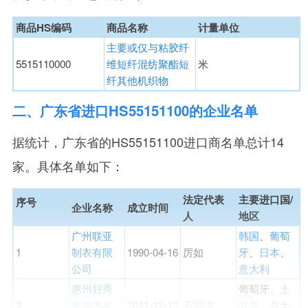
商品HS编码
商品名称
计量单位
主要或仅与粘胶纤
5515110000
维短纤混纺聚酯短
米
纤其他机织物
二、广东省进口HS55151100的企业名单
据统计，广东省的HS55151100进口商名单总计14
家。具体名单如下：
法定代表
主要进口国/
序号
企业名称
成立时间
人
地区
广州联亚
韩国
、
葡萄
1
制衣有限
1990-04-16
厉如
牙
、
日本
、
公司
意大利
惠州好秀
葡萄牙、
土
2
奇服饰有
2011-12-13
石国洪
耳其
、意大