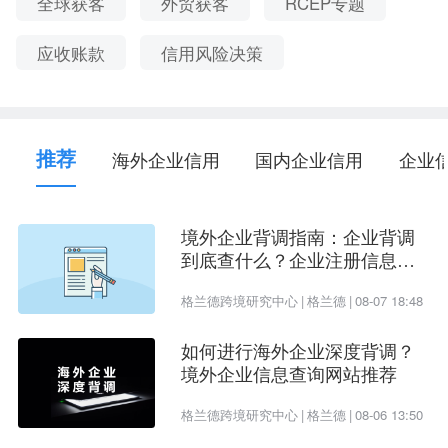
12
2004-11-09
陈善增
全球获客
外贸获客
RCEP专题
圳）有限
税区
公司
应收账款
信用风险决策
佛山市易
ARNAUD
法国、美
博珠宝包
ALAIN CH
13
2006-02-16
国、
越南
、
装有限公
ARLES HA
德国
司
FELIN
推荐
海外企业信用
国内企业信用
企业
珠海长凯
土耳其、英
14
贸易有限
2002-08-22
洪卓明
国、
澳大利
公司
亚
境外企业背调指南：企业背调
到底查什么？企业注册信息、
格兰德信用是一家综合信用管理服务机构，可为企
受益所有人、企业信用评估一
业提供
、
、
查询
海外进口商名单
各国客户特点
客户信用风险
格兰德跨境研究中心
|
格兰德
|
08-07 18:48
次看懂
服务、
服务、信用风险管理咨询等多种
应收账款追收
如何进行海外企业深度背调？
产品和服务，具体产品介绍请联系在线客服。
境外企业信息查询网站推荐
格兰德跨境研究中心
|
格兰德
|
08-06 13:50