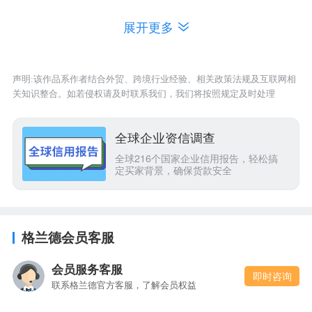
公司
意大利
展开更多
重庆极洲
美国、
瑞
3
工贸有限
1997-03-24
邹建坪
典
、英国、
责任公司
丹麦、
法国
声明:该作品系作者结合外贸、跨境行业经验、相关政策法规及互联网相
重庆誉丰
德国
、法
关知识整合。如若侵权请及时联系我们，我们将按照规定及时处理
远科技有
国、英国、
4
2009-08-26
程杰
限责任公
澳大利亚、
全球企业资信调查
司
美国
重庆恒圆
全球216个国家企业信用报告，轻松搞
定买家背景，确保货款安全
信光电科
日本、
新加
5
2016-11-22
胡良宾
技有限公
坡
司
德国、英
格兰德会员客服
重庆即顶
国、韩国、
6
光学仪器
2005-11-18
邓修身
新西兰
、法
会员服务客服
有限公司
即时咨询
国
联系格兰德官方客服，了解会员权益
英国、美
重庆德荣