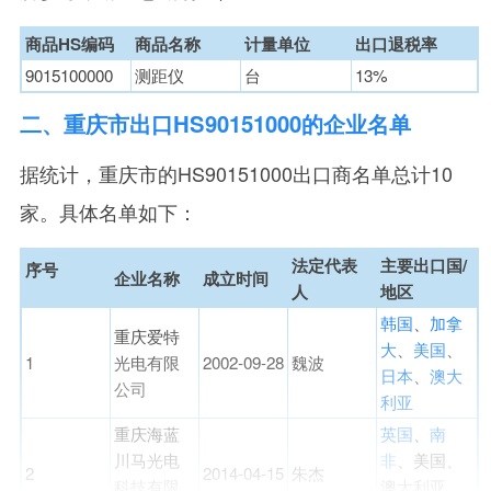
商品HS编码
商品名称
计量单位
出口退税率
9015100000
测距仪
台
13%
二、重庆市出口HS90151000的企业名单
据统计，重庆市的HS90151000出口商名单总计10
家。具体名单如下：
法定代表
主要出口国/
序号
企业名称
成立时间
人
地区
韩国
、
加拿
重庆爱特
大
、
美国
、
1
光电有限
2002-09-28
魏波
日本
、
澳大
公司
利亚
重庆海蓝
英国
、
南
川马光电
非
、美国、
2
2014-04-15
朱杰
科技有限
澳大利亚、