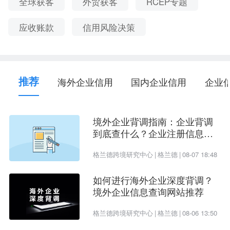
全球获客
外贸获客
RCEP专题
产品和服务，具体产品介绍请联系在线客服。
应收账款
信用风险决策
推荐
海外企业信用
国内企业信用
企业
境外企业背调指南：企业背调
到底查什么？企业注册信息、
受益所有人、企业信用评估一
格兰德跨境研究中心
|
格兰德
|
08-07 18:48
次看懂
如何进行海外企业深度背调？
境外企业信息查询网站推荐
格兰德跨境研究中心
|
格兰德
|
08-06 13:50