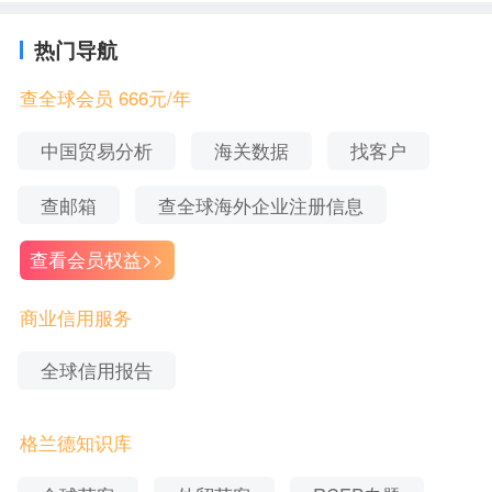
国、德国、
7
仪器制造
2004-11-18
陈德荣
瑞典、意大
有限公司
热门导航
利
重庆天舜
查全球会员 666元/年
光学仪器
日本、
西班
8
2003-02-27
李光富
有限责任
牙
、美国
中国贸易分析
海关数据
找客户
公司
重庆视锐
法国、
荷
查邮箱
查全球海外企业注册信息
9
光学仪器
2010-09-14
寿兰
兰
、美国、
有限公司
德国、英国
查看会员权益>>
重庆环双
瑞典、美
10
科技有限
2016-05-17
高康
国、南非、
商业信用服务
责任公司
芬兰
全球信用报告
格兰德信用是一家综合信用管理服务机构，可为企
业提供
、
、
查询
海外进口商名单
各国客户特点
客户信用风险
格兰德知识库
服务、
服务、信用风险管理咨询等多种
应收账款追收