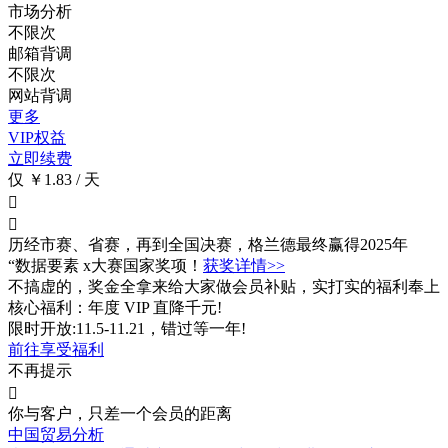
市场分析
不限次
邮箱背调
不限次
网站背调
更多
VIP权益
立即续费
仅 ￥1.83 / 天


历经市赛、省赛，再到全国决赛，格兰德最终赢得2025年
“数据要素 x大赛国家奖项！
获奖详情>>
不搞虚的，奖金全拿来给大家做会员补贴，实打实的福利奉上
核心福利：年度 VIP 直降千元!
限时开放:11.5-11.21，错过等一年!
前往享受福利
不再提示

你与客户，只差一个会员的距离
中国贸易分析