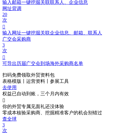
输入邮箱一键挖掘关联联系人、企业信息
网址背调
20
次

输入网址一键挖掘关联企业信息、邮箱、联系人
广交会采购商
3
次

可导出历届广交会到场海外采购商名单
扫码免费领取
外贸资料包
表格模版丨运营资料丨参展工具
去使用
权益已自动到账，三个月内有效

你的外贸专属见面礼
还没体验
零成本核验采购商、挖掘精准客户的机会别错过
查全球
3
次