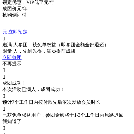
锁定优惠，VIP低至
元/年
成团价
元/年
抢购倒计时
:
:
元 立即预定

邀满
人参团，获免单权益（即参团金额全部退还）
限量
人，先到先得，满员提前成团
立即参团
不再提示


成团成功！
本次活动已满
人，成团成功！

预计7个工作日内按付款先后依次发放会员时长

已获免单权益用户，参团金额将于1-3个工作日内原路退回
我知道了
