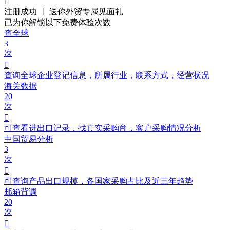

注册成功 丨 送你外贸
专属见面礼
已为你解锁以下免费体验次数
查全球
3
次

查询全球企业登记信息，所属行业，联系方式，经营状况
海关数据
20
次

可查看进出口记录，找真实采购商，客户采购情况分析
中国贸易分析
3
次

可查询产品出口规模，各国家采购占比及近三年趋势
邮箱背调
20
次
