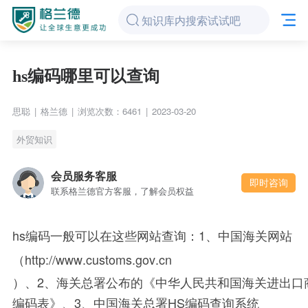
hs编码哪里可以查询
思聪
|
格兰德
|
浏览次数：6461
|
2023-03-20
外贸知识
会员服务客服
即时咨询
联系格兰德官方客服，了解会员权益
hs编码一般可以在这些网站查询：
1
、
中
国
海
关
网
站
（
http
://
www
.
custom
s
.
gov
.
cn
）、2、海关总署公布的《中华人民共和国海关进出口
编码表》、3、中国海关总署HS编码查询系统