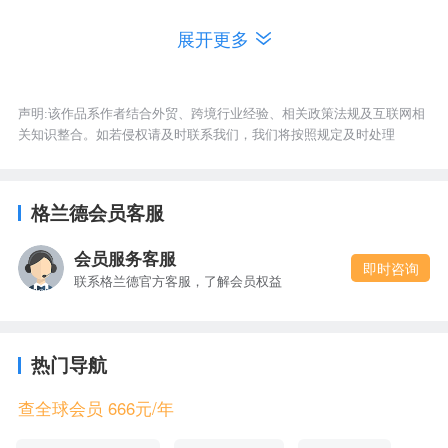
custom
s
.
gov
.
cn
/
pub
lish
/
port
al
0
/
tab
5
195
/
）
：
中
国
展开更多
海
关
总
署
官
方
提
供
的
HS
编
码
查
询
系
统
，
可
以
根
据
商
品
名
称
、
国
际
商
品
分
类
法
（
HS
）
编
码
、
海
关
税
则
号
查
询
中
国
海
关
HS
编
码
。
声明:该作品系作者结合外贸、跨境行业经验、相关政策法规及互联网相
关知识整合。如若侵权请及时联系我们，我们将按照规定及时处理
4、全球海关编码查询网（https://www.trade-
全
球
海
关
编
码
查
询
网
，
可
以
查
询
中
国
comm.cn）：
格兰德会员客服
海
关
HS
编
码
，
以
及
全
球
其
他
国
家
的
海
关
HS
编
码
。
会员服务客服
即时咨询
5、格兰德海关税则查询系统
联系格兰德官方客服，了解会员权益
海
关
税
则
查
询
（https://www.x315.cn/hsCode）：
系
统
，
可
以
根
据
商
品
名
称
、
海
关
税
则
号等
查
询
中
国
热门导航
海
关
HS
编
码
。
查全球会员 666元/年