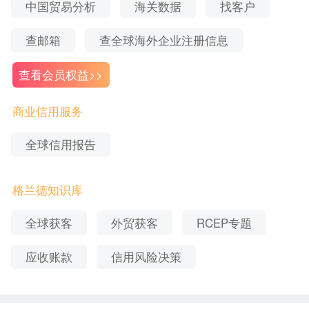
中国贸易分析
海关数据
找客户
查邮箱
查全球海外企业注册信息
查看会员权益>>
商业信用服务
6、中国海关进出口商品编码表
全球信用报告
中
国
海
关
官
方
网
（https://www.tjhscode.com）：
站
发
布
的
进
出
口
商
品
编
码
表
，
可
以
查
询
最
新
版
本
的
格兰德知识库
中
国
海
关
HS
编
码
。
全球获客
外贸获客
RCEP专题
7、中国海关进出口商品编码查询系统
应收账款
信用风险决策
中
国
海
关
总
署
官
方
（http://www.hs-codes.net）：
提
供
的
进
出
口
商
品
编
码
查
询
系
统
，
可
以
查
询
最
新
版