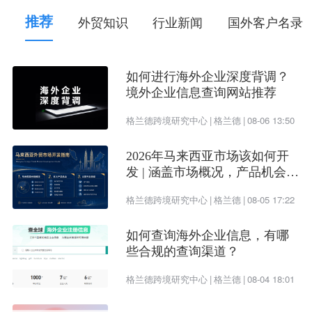
本
的
中
国
海
关
HS
编
码
。
推荐
外贸知识
行业新闻
国外客户名录
8、中国海关税则查询系统
中
国
海
关
税
则
查
（http://www.hscode.org.cn）：
如何进行海外企业深度背调？
询
系
统
，
可
以
根
据
商
品
名
称
、
国
际
商
品
分
类
法
（
HS
境外企业信息查询网站推荐
）
编
码
、
海
关
税
则
号
查
询
中
国
海
关
HS
编
码
。
格兰德跨境研究中心
|
格兰德
|
08-06 13:50
9、税号查询网（http://www.taxtools.com.cn）：
2026年马来西亚市场该如何开
发 | 涵盖市场概况，产品机会及
税
号
查
询
网
，
可
以
查
询
中
国
海
关
HS
编
码
，
也
可
以
查
开发渠道
询
国
际
海
关
HS
编
码
。
格兰德跨境研究中心
|
格兰德
|
08-05 17:22
10、中国海关税则查询网
如何查询海外企业信息，有哪
些合规的查询渠道？
中
国
海
关
总
署
官
（http://www.chinatax.gov.cn）：
格兰德跨境研究中心
|
格兰德
|
08-04 18:01
方
网
站
提
供
的
海
关
税
则
查
询
网
，
可
以
查
询
最
新
版
本
的
中
国
海
关
HS
编
码
。