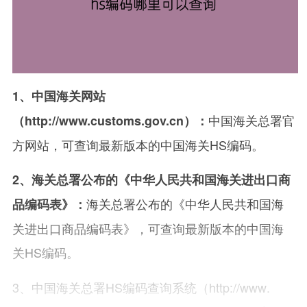
1、中国海关网站
中
国
海
关
总
署
官
（http://www.customs.gov.cn）：
方
网
站
，
可
查
询
最
新
版
本
的
中
国
海
关
HS
编
码
。
2、海关总署公布的《中华人民共和国海关进出口商
海
关
总
署
公
布
的
《
中
华
人
民
共
和
国
海
品编码表》：
关
进
出
口
商
品
编
码
表
》
，
可
查
询
最
新
版
本
的
中
国
海
关
HS
编
码
。
3
、
中
国
海
关
总
署
HS
编
码
查
询
系
统
（
http
://
www
.