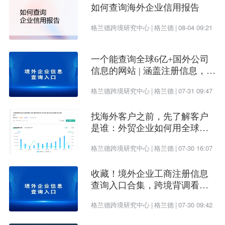
如何查询海外企业信用报告
以上便是hs编码哪里可以查询的介绍，希望能帮到
格兰德跨境研究中心
|
格兰德
|
08-04 09:21
广大外贸人。
一个能查询全球6亿+国外公司
信息的网站 | 涵盖注册信息，股
权架构，财务情况，信用报告
格兰德跨境研究中心
|
格兰德
|
07-31 09:47
找海外客户之前，先了解客户
是谁：外贸企业如何用全球企
业数据提升开发效率
格兰德跨境研究中心
|
格兰德
|
07-30 16:07
收藏！境外企业工商注册信息
查询入口合集，跨境背调看这
一篇就够了
格兰德跨境研究中心
|
格兰德
|
07-30 09:42