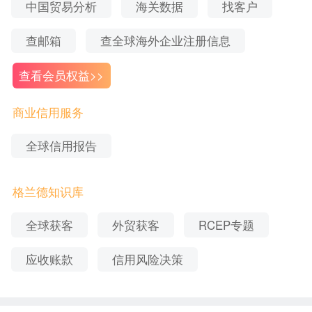
中国贸易分析
海关数据
找客户
查邮箱
查全球海外企业注册信息
以上数据均由格兰德全球企业信息数据库搜集处
查看会员权益>>
理，格兰德提供全球
、企业
企业信用调查
信用等级认
、全球账款追收等服务。如果想要获取更多数据或
证
商业信用服务
了解相关服务，可以联系在线客服获取相关资料或
全球信用报告
申请产品试用。
格兰德知识库
全球获客
外贸获客
RCEP专题
应收账款
信用风险决策