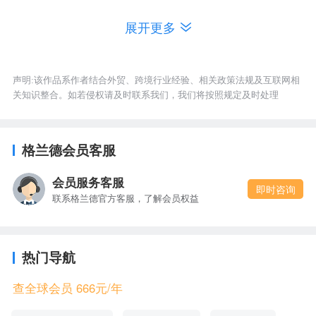
维≥95%，2021年01月出口额为887万美元。
展开更多
第九大类产品是HS52114200 棉＜85％与化纤纺色
织劳动布，平米重＞200g，2021年01月出口额为
声明:该作品系作者结合外贸、跨境行业经验、相关政策法规及互联网相
关知识整合。如若侵权请及时联系我们，我们将按照规定及时处理
771万美元。
第十大类产品是HS54075200 聚酯变形长丝≥85％染
格兰德会员客服
色布，2021年01月出口额为759万美元。
会员服务客服
即时咨询
联系格兰德官方客服，了解会员权益
热门导航
查全球会员 666元/年