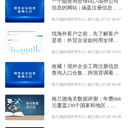
一个能查询全球6亿+国外公司
6.通过Instagram购物功能展示和销售产品
信息的网站 | 涵盖注册信息，股
权架构，财务情况，信用报告
四.TikTok：
格兰德跨境研究中心
|
格兰德
|
07-31 09:47
1.TikTok作为一个全球范围内流行的短视频平台，使
找海外客户之前，先了解客户
是谁：外贸企业如何用全球企
用人群主体是年轻人，同时也是全球最知名的社交
业数据提升开发效率
格兰德跨境研究中心
|
格兰德
|
07-30 16:07
平台之一，用户群体庞大。
收藏！境外企业工商注册信息
2.垂直行业标签，这是对我们账号的一个定位。
查询入口合集，跨境背调看这
一篇就够了
3.发布视频时按照目标地用户国家的时间。
格兰德跨境研究中心
|
格兰德
|
07-30 09:42
4.学会包装视频，因为没有人会喜欢直接的广告，平
格兰德海关数据评测：年费666
元覆盖230个国家和地区，
台也不给推荐， 就像我们平时刷抖音，我们清楚这
SOHO和中小企业的高性价比之
就是广告，却不会觉得反感，这就是包装。
格兰德跨境研究中心
|
格兰德
|
07-28 18:39
选