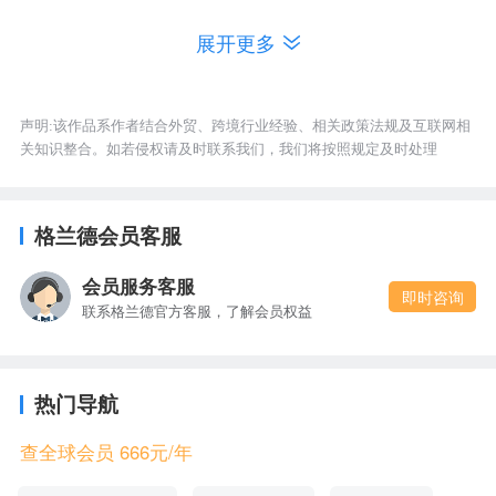
中排名更高。
展开更多
9.创建展示你的专业知识的内容，以突出您可以为客
户做些什么。
声明:该作品系作者结合外贸、跨境行业经验、相关政策法规及互联网相
关知识整合。如若侵权请及时联系我们，我们将按照规定及时处理
外贸人可以来格兰德外贸平台办理VIP，通过使用
客
、市场选择、
以及客户挖掘等功能快速
户背调
海关数据
格兰德会员客服
提升自身业绩。
会员服务客服
即时咨询
联系格兰德官方客服，了解会员权益
使用兑换码“天天爆单”可获得50元优惠。
www.x315.cn
热门导航
二.Facebook：
查全球会员 666元/年
1.Facebook适合多样化的市场，尤其是针对B2C的