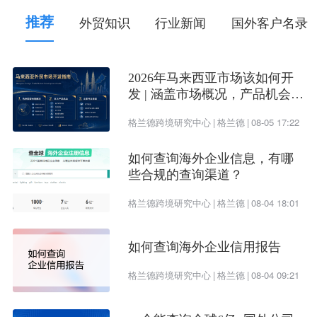
推荐
外贸知识
行业新闻
国外客户名录
1.Instagram主要是一个视觉平台，非常适合展示产
品和品牌形象，尤其是时尚、家居、饰品等外贸行
业。
2026年马来西亚市场该如何开
发 | 涵盖市场概况，产品机会及
开发渠道
2.发布高质量的产品图片、客户使用案例、背后的故
格兰德跨境研究中心
|
格兰德
|
08-05 17:22
事等内容，吸引客户的眼球。
如何查询海外企业信息，有哪
3.通过#标签（Hashtags）增加曝光量，潜在客户。
些合规的查询渠道？
格兰德跨境研究中心
|
格兰德
|
08-04 18:01
4.定期与粉丝互动，回答问题，举办互动活动或抽奖
吸引更多关注。
如何查询海外企业信用报告
5.发布与目标市场相关的内容、参与与你的行业相关
格兰德跨境研究中心
|
格兰德
|
08-04 09:21
的国际话题和标签