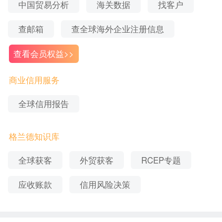
中国贸易分析
海关数据
找客户
外贸公司。你可以在平台上展示产品，参与相关的
查邮箱
查全球海外企业注册信息
行业群体，进行互动营销。
查看会员权益>>
2.在Facebook上创建一个专业的公司主页，并定期
发布与你的产品、行业动态相关的内容，吸引潜在
商业信用服务
客户的关注。
全球信用报告
3.加入相关的外贸或产品类别的群组，积极参与讨
论，分享有价值的信息。
格兰德知识库
4.结合Facebook的涂鸦墙，这是一个即时信息的发
全球获客
外贸获客
RCEP专题
布工具，可以发布文字、照片、视频及链接，好友
应收账款
信用风险决策
可以实时看到我们发布的内容。
三.Instagram：