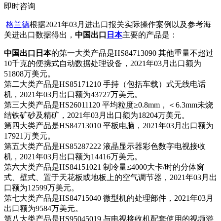
即时咨询
格兰德
根据2021年03月进出口报关实际操作案例以及参考海
关进出口数据得出，
中国出口
日本
主要的产品是：
中国出口日本
的第一大类产品是HS84713090 其他重量不超过
10千克的便携式自动数据处理设备，2021年03月出口额为
51808万美元。
第二大类产品是HS85171210 手持（包括车载）式无线电话
机，2021年03月出口额为43727万美元。
第三大类产品是HS26011120 平均粒度≥0.8mm，＜6.3mm未烧
结铁矿砂及精矿，2021年03月出口额为18204万美元。
第四大类产品是HS84713010 平板电脑，2021年03月出口额为
17921万美元。
第五大类产品是HS85287222 液晶显示器彩色数字电视接收
机，2021年03月出口额为14416万美元。
第六大类产品是HS84151021 制冷量≤4000大卡/时的分体窗
式、壁式、置于天花板或地板上的空气调节器，2021年03月出
口额为12599万美元。
第七大类产品是HS84715040 微型机的处理部件，2021年03月
出口额为9584万美元。
第八大类产品是HS95045019 与电视接收机配套使用的视频游