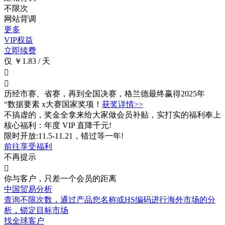
不限次
网站背调
更多
VIP权益
立即续费
仅 ￥1.83 / 天


历经市赛、省赛，再到全国决赛，格兰德最终赢得2025年
“数据要素 x大赛国家奖项！
获奖详情>>
不搞虚的，奖金全拿来给大家做会员补贴，实打实的福利奉上
核心福利：年度 VIP 直降千元!
限时开放:11.5-11.21，错过等一年!
前往享受福利
不再提示

你与客户，只差一个会员的距离
中国贸易分析
查询不限次数
，通过产品您名称或HS编码进行海外市场的分
析，锁定目标市场
找全球客户