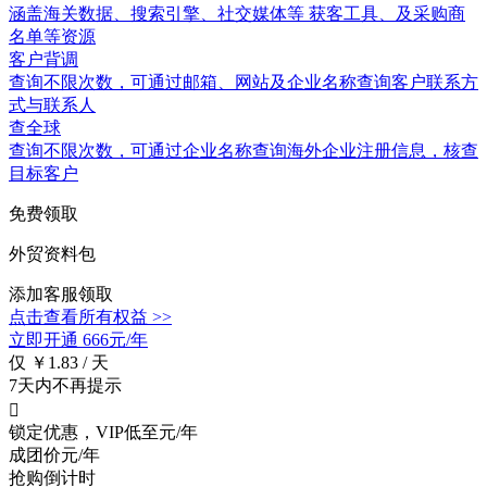
涵盖
海关数据
、搜索引擎、社交媒体等 获客工具、及采购商
名单等资源
客户背调
查询不限次数
，可通过邮箱、网站及企业名称查询客户联系方
式与联系人
查全球
查询不限次数
，可通过企业名称查询海外企业注册信息，核查
目标客户
免费领取
外贸资料包
添加客服领取
点击查看所有权益 >>
立即开通
666元/年
仅 ￥1.83 / 天
7天内不再提示

锁定优惠，VIP低至
元/年
成团价
元/年
抢购倒计时