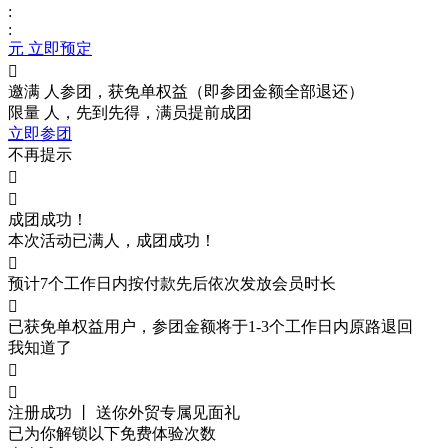
:
:
元 立即预定

邀满
人参团，获免单权益（即参团金额全部退还）
限量
人，先到先得，满员提前成团
立即参团
不再提示


成团成功！
本次活动已满
人，成团成功！

预计7个工作日内按付款先后依次发放会员时长

已获免单权益用户，参团金额将于1-3个工作日内原路退回
我知道了


注册成功 丨 送你外贸
专属见面礼
已为你解锁以下免费体验次数