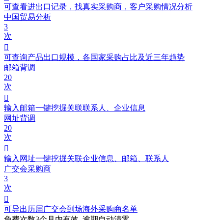
可查看进出口记录，找真实采购商，客户采购情况分析
中国贸易分析
3
次

可查询产品出口规模，各国家采购占比及近三年趋势
邮箱背调
20
次

输入邮箱一键挖掘关联联系人、企业信息
网址背调
20
次

输入网址一键挖掘关联企业信息、邮箱、联系人
广交会采购商
3
次

可导出历届广交会到场海外采购商名单
免费次数3个月内有效,
逾期自动清零