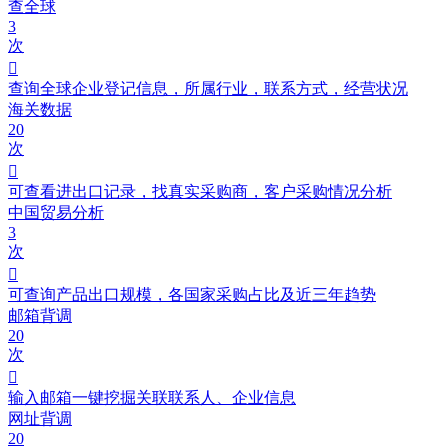
查全球
3
次

查询全球企业登记信息，所属行业，联系方式，经营状况
海关数据
20
次

可查看进出口记录，找真实采购商，客户采购情况分析
中国贸易分析
3
次

可查询产品出口规模，各国家采购占比及近三年趋势
邮箱背调
20
次

输入邮箱一键挖掘关联联系人、企业信息
网址背调
20