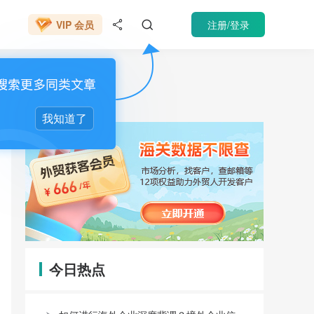
666元/年
注册/登录
VIP 会员


催收
我知道了
今日热点