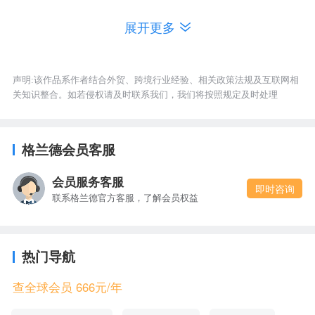
第十大类产品是HS94036099 未列名木家具，2020
展开更多
年05月出口额为376万美元。
声明:该作品系作者结合外贸、跨境行业经验、相关政策法规及互联网相
关知识整合。如若侵权请及时联系我们，我们将按照规定及时处理
格兰德会员客服
会员服务客服
即时咨询
联系格兰德官方客服，了解会员权益
以上数据均由格兰德全球企业信息数据库搜集处
热门导航
理，格兰德提供全球
、企业
企业信用调查
信用等级认
查全球会员 666元/年
、全球账款追收等服务。如果想要获取更多数据或
证