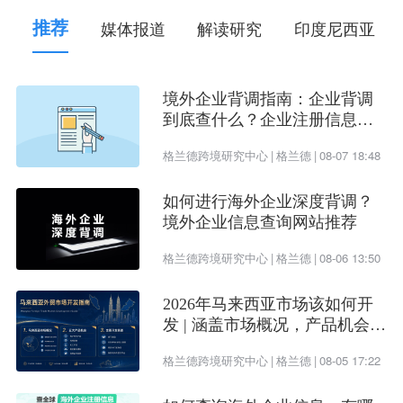
推荐
媒体报道
解读研究
印度尼西亚
境外企业背调指南：企业背调
到底查什么？企业注册信息、
受益所有人、企业信用评估一
格兰德跨境研究中心
|
格兰德
|
08-07 18:48
次看懂
如何进行海外企业深度背调？
境外企业信息查询网站推荐
格兰德跨境研究中心
|
格兰德
|
08-06 13:50
2026年马来西亚市场该如何开
发 | 涵盖市场概况，产品机会及
开发渠道
格兰德跨境研究中心
|
格兰德
|
08-05 17:22