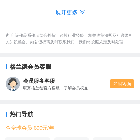
第十大类产品是HS86031000 外部供电铁道及电车
展开更多
道机动客、货、敞车，2021年03月出口额为3085万
美元。
声明:该作品系作者结合外贸、跨境行业经验、相关政策法规及互联网相
关知识整合。如若侵权请及时联系我们，我们将按照规定及时处理
格兰德会员客服
会员服务客服
即时咨询
联系格兰德官方客服，了解会员权益
热门导航
以上数据均由格兰德全球企业信息数据库搜集处
查全球会员 666元/年
理，格兰德提供全球
、企业
企业信用调查
信用等级认