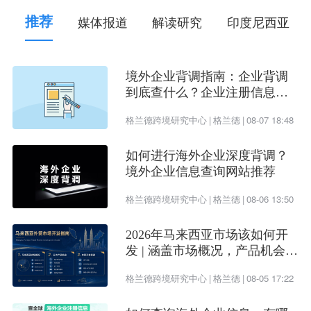
推荐
媒体报道
解读研究
印度尼西亚
境外企业背调指南：企业背调
到底查什么？企业注册信息、
受益所有人、企业信用评估一
格兰德跨境研究中心
|
格兰德
|
08-07 18:48
次看懂
如何进行海外企业深度背调？
境外企业信息查询网站推荐
格兰德跨境研究中心
|
格兰德
|
08-06 13:50
2026年马来西亚市场该如何开
发 | 涵盖市场概况，产品机会及
开发渠道
格兰德跨境研究中心
|
格兰德
|
08-05 17:22