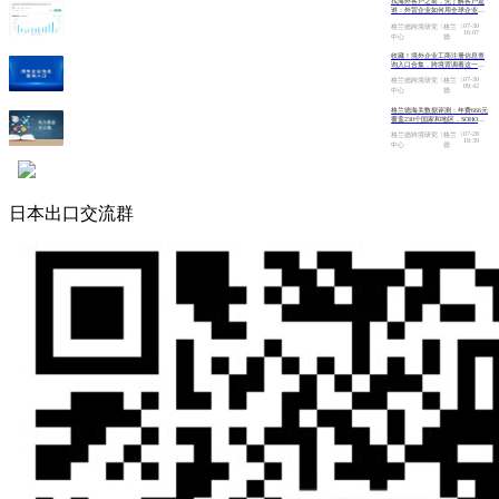
找海外客户之前，先了解客户是
谁：外贸企业如何用全球企业数
据提升开发效率
|
|
07-30
格兰德跨境研究
格兰
16:07
中心
德
收藏！境外企业工商注册信息查
询入口合集，跨境背调看这一篇
就够了
|
|
07-30
格兰德跨境研究
格兰
09:42
中心
德
格兰德海关数据评测：年费666元
覆盖230个国家和地区，SOHO和
中小企业的高性价比之选
|
|
07-28
格兰德跨境研究
格兰
18:39
中心
德
日本出口交流群