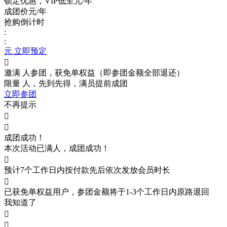
锁定优惠，VIP低至
元/年
成团价
元/年
抢购倒计时
:
:
元 立即预定

邀满
人参团，获免单权益（即参团金额全部退还）
限量
人，先到先得，满员提前成团
立即参团
不再提示


成团成功！
本次活动已满
人，成团成功！

预计7个工作日内按付款先后依次发放会员时长

已获免单权益用户，参团金额将于1-3个工作日内原路退回
我知道了

