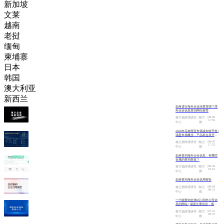
新加坡
文莱
越南
老挝
缅甸
柬埔寨
日本
韩国
澳大利亚
新西兰
如何进行海外企业深度背调？境
外企业信息查询网站推荐
|
|
08-06
格兰德跨境研究
格兰
13:50
中心
德
2026年马来西亚市场该如何开发 |
涵盖市场概况，产品机会及开发
渠道
|
|
08-05
格兰德跨境研究
格兰
17:22
中心
德
如何查询海外企业信息，有哪些
合规的查询渠道？
|
|
08-04
格兰德跨境研究
格兰
18:01
中心
德
如何查询海外企业信用报告
|
|
08-04
格兰德跨境研究
格兰
09:21
中心
德
一个能查询全球6亿+国外公司信
息的网站 | 涵盖注册信息，股权
架构，财务情况，信用报告
|
|
07-31
格兰德跨境研究
格兰
09:47
中心
德