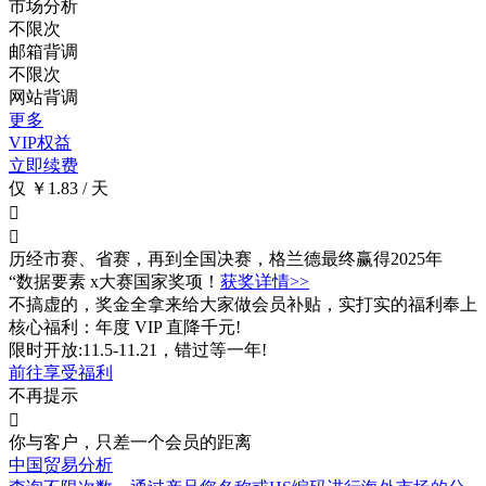
市场分析
不限次
邮箱背调
不限次
网站背调
更多
VIP权益
立即续费
仅 ￥1.83 / 天


历经市赛、省赛，再到全国决赛，格兰德最终赢得2025年
“数据要素 x大赛国家奖项！
获奖详情>>
不搞虚的，奖金全拿来给大家做会员补贴，实打实的福利奉上
核心福利：年度 VIP 直降千元!
限时开放:11.5-11.21，错过等一年!
前往享受福利
不再提示

你与客户，只差一个会员的距离
中国贸易分析