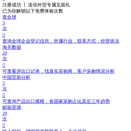
注册成功 丨 送你外贸
专属见面礼
已为你解锁以下免费体验次数
查全球
3
次

查询全球企业登记信息，所属行业，联系方式，经营状况
海关数据
20
次

可查看进出口记录，找真实采购商，客户采购情况分析
中国贸易分析
3
次

可查询产品出口规模，各国家采购占比及近三年趋势
邮箱背调
20
次
