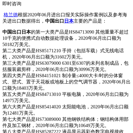
即时咨询
格兰德
根据2020年06月进出口报关实际操作案例以及参考海
关进出口数据得出，
中国出口
日本
主要的产品是：
中国出口日本
的第一大类产品是HS84713090 其他重量不超过
10千克的便携式自动数据处理设备，2020年06月出口额为
50182万美元。
第二大类产品是HS85171210 手持（包括车载）式无线电话
机，2020年06月出口额为31602万美元。
第三大类产品是HS63079000 6301至6307的未列名制成品，包
括服装裁剪样，2020年06月出口额为30996万美元。
第四大类产品是HS84151021 制冷量≤4000大卡/时的分体窗
式、壁式、置于天花板或地板上的空气调节器，2020年06月出
口额为18403万美元。
第五大类产品是HS84713010 平板电脑，2020年06月出口额为
14975万美元。
第六大类产品是HS85414020 太阳能电池，2020年06月出口额
为12481万美元。
第七大类产品是HS73089000 其他钢铁结构体；钢结构体用部
件及加工钢材，2020年06月出口额为10649万美元。
第八大类产品是HS85287222 液晶显示器彩色数字电视接收