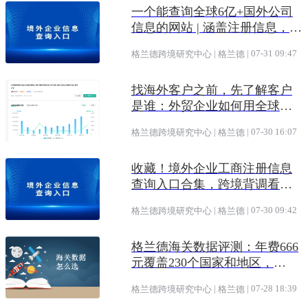
一个能查询全球6亿+国外公司
信息的网站 | 涵盖注册信息，股
权架构，财务情况，信用报告
|
|
07-31 09:47
格兰德跨境研究中心
格兰德
找海外客户之前，先了解客户
是谁：外贸企业如何用全球企
业数据提升开发效率
|
|
07-30 16:07
格兰德跨境研究中心
格兰德
收藏！境外企业工商注册信息
查询入口合集，跨境背调看这
一篇就够了
|
|
07-30 09:42
格兰德跨境研究中心
格兰德
格兰德海关数据评测：年费666
元覆盖230个国家和地区，
SOHO和中小企业的高性价比之
|
|
07-28 18:39
格兰德跨境研究中心
格兰德
选