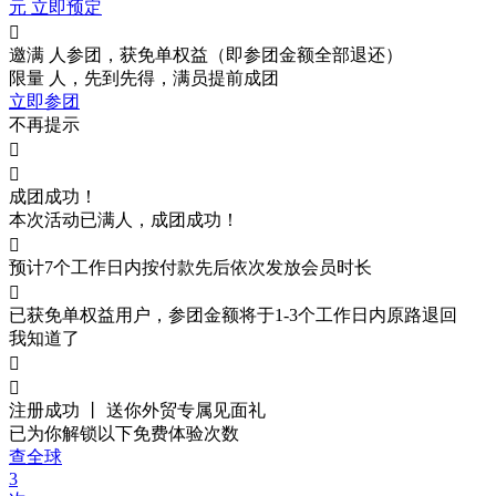
元 立即预定

邀满
人参团，获免单权益（即参团金额全部退还）
限量
人，先到先得，满员提前成团
立即参团
不再提示


成团成功！
本次活动已满
人，成团成功！

预计7个工作日内按付款先后依次发放会员时长

已获免单权益用户，参团金额将于1-3个工作日内原路退回
我知道了


注册成功 丨 送你外贸
专属见面礼
已为你解锁以下免费体验次数
查全球
3