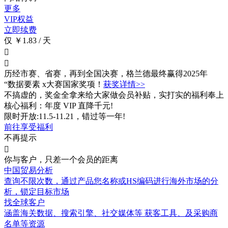
更多
VIP权益
立即续费
仅 ￥1.83 / 天


历经市赛、省赛，再到全国决赛，格兰德最终赢得2025年
“数据要素 x大赛国家奖项！
获奖详情>>
不搞虚的，奖金全拿来给大家做会员补贴，实打实的福利奉上
核心福利：年度 VIP 直降千元!
限时开放:11.5-11.21，错过等一年!
前往享受福利
不再提示

你与客户，只差一个会员的距离
中国贸易分析
查询不限次数
，通过产品您名称或HS编码进行海外市场的分
析，锁定目标市场
找全球客户
涵盖
海关数据
、搜索引擎、社交媒体等 获客工具、及采购商
名单等资源