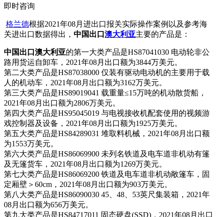
即时咨询
格兰德
根据2021年08月进出口报关实际操作案例以及参考海
关进出口数据得出，
中国出口
澳大利亚
主要的产品是：
中国出口澳大利亚
的第一大类产品是HS87041030 电动轮非公
路用货运自卸车，2021年08月出口额为3844万美元。
第二大类产品是HS87038000 仅装有驱动电动机的主要用于载
人的机动车，2021年08月出口额为3162万美元。
第三大类产品是HS89019041 载重量≤15万吨的机动散货船，
2021年08月出口额为2806万美元。
第四大类产品是HS95045019 与电视接收机配套使用的视频游
戏控制器及设备，2021年08月出口额为1925万美元。
第五大类产品是HS84289031 堆取料机械，2021年08月出口额
为1553万美元。
第六大类产品是HS86069900 未列名铁道及电车道非机动有篷
及无篷货车，2021年08月出口额为1269万美元。
第七大类产品是HS86069200 铁道及电车道非机动敞篷车，固
定厢壁＞60cm，2021年08月出口额为903万美元。
第八大类产品是HS86090030 45、48、53英尺集装箱，2021年
08月出口额为656万美元。
第九大类产品是HS84717011 固态硬盘(SSD)，2021年08月出口