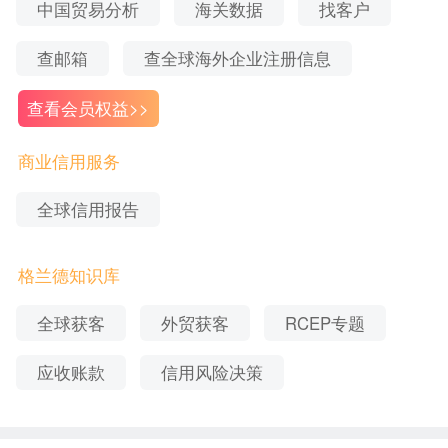
中国贸易分析
海关数据
找客户
理，格兰德提供全球
、企业
企业信用调查
信用等级认
、全球账款追收等服务。如果想要获取更多数据或
证
查邮箱
查全球海外企业注册信息
了解相关服务，可以联系在线客服获取相关资料或
查看会员权益>>
申请产品试用。
商业信用服务
全球信用报告
格兰德知识库
全球获客
外贸获客
RCEP专题
应收账款
信用风险决策