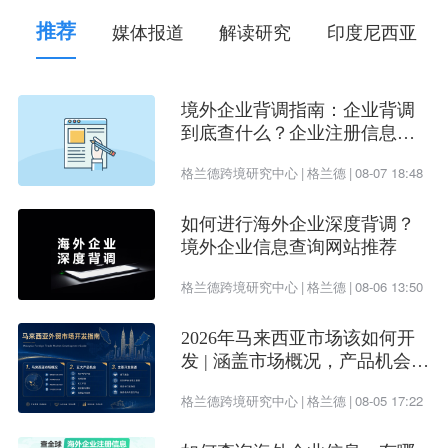
推荐
媒体报道
解读研究
印度尼西亚
境外企业背调指南：企业背调
到底查什么？企业注册信息、
受益所有人、企业信用评估一
格兰德跨境研究中心
|
格兰德
|
08-07 18:48
次看懂
如何进行海外企业深度背调？
境外企业信息查询网站推荐
格兰德跨境研究中心
|
格兰德
|
08-06 13:50
2026年马来西亚市场该如何开
发 | 涵盖市场概况，产品机会及
开发渠道
格兰德跨境研究中心
|
格兰德
|
08-05 17:22