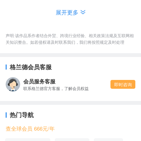
发送或再生声音、图像或其他数据用的设备，2020
展开更多
年10月出口额为9450万美元。
第十大类产品是HS84715040 微型机的处理部件，
声明:该作品系作者结合外贸、跨境行业经验、相关政策法规及互联网相
2020年10月出口额为8644万美元。
关知识整合。如若侵权请及时联系我们，我们将按照规定及时处理
格兰德会员客服
会员服务客服
即时咨询
联系格兰德官方客服，了解会员权益
热门导航
查全球会员 666元/年
以上数据均由格兰德全球企业信息数据库搜集处