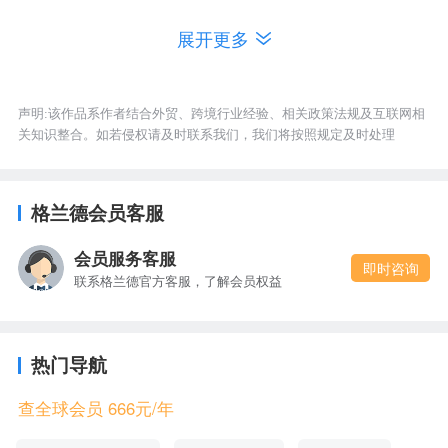
容。
展开更多
5，可以直播带货吗？
可以带货。但是TikTok对大部分外贸网站来说，目前
声明:该作品系作者结合外贸、跨境行业经验、相关政策法规及互联网相
关知识整合。如若侵权请及时联系我们，我们将按照规定及时处理
起到一个引流的作用。通过TikTok营销，把你的产品
视频展现到受众群体面前，吸引用户点击和关注，
格兰德会员客服
提高品牌影响力。对个人用户来说的话，直播带货
是比较困难的，因为你要经历的一个事情就是选
会员服务客服
即时咨询
联系格兰德官方客服，了解会员权益
品！！，选品不管在任何平台都是尤为重要的，你
产品决定后，还要考虑的就是供应链的问题，是否
稳定，而且现在带货都是有基础要求的，
和印尼
英国
热门导航
是直接能带货，美国等市场是需要你有跨境平台或
查全球会员 666元/年
者独立站才可以的。