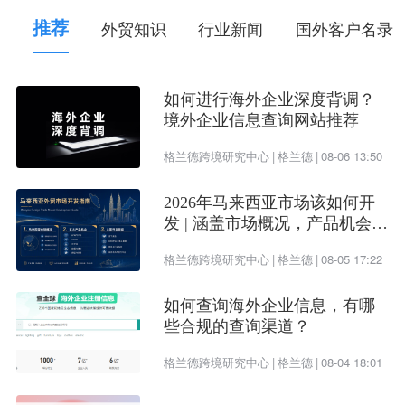
创作者基金要高。
推荐
外贸知识
行业新闻
国外客户名录
7，当我们碰到黑屏进不去的问题怎么解决呢？
目前测试最有效的方法：
如何进行海外企业深度背调？
重新下载TIKTOK ，更换ip节点后再重新登录
境外企业信息查询网站推荐
TIKTOK账号；
格兰德跨境研究中心
|
格兰德
|
08-06 13:50
更新至最新的版本TIKTOK，或者下载其他版本的
2026年马来西亚市场该如何开
Tk；
发 | 涵盖市场概况，产品机会及
开发渠道
找到苹果的APP内存，清除掉缓存的数据删除掉
格兰德跨境研究中心
|
格兰德
|
08-05 17:22
APP，之后重新再安装，更换新的IP节点不要使用
如何查询海外企业信息，有哪
旧节点，在此过程中多更换IP尝试，登录账号啦，
些合规的查询渠道？
恢复正常啦，TikTok可以好好使用啦；
格兰德跨境研究中心
|
格兰德
|
08-04 18:01
你刷机重装TIKTOK APP，把时区和语言完全设置到