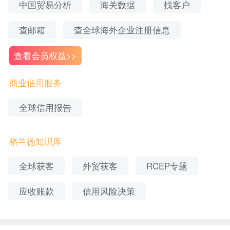
中国贸易分析
海关数据
找客户
6，能快速赚钱吗？
查邮箱
查全球海外企业注册信息
快速赚钱不太现实，但是可以慢慢去运营拿奖励。
查看会员权益>>
①拍摄短视频，进行投放，适合刚接触TikTok的人。
商业信用服务
先做创作者基金，就是按照短视频的播放量给你一
些奖励分成，这个奖励分成要低一些，这种模式有
全球信用报告
点像国内的西瓜视频。
格兰德知识库
②网红营销，通过一段时间的运营，粉丝数量要达
到5w就可以了，这个时候剧在某一领域拥有一定的
全球获客
外贸获客
RCEP专题
影响力和粉丝基础。进行短视频投放的时候可以直
应收账款
信用风险决策
接对接注册cpa（就是挂广告表单、或者推荐某款
app下载）这样的方式来赚钱，当然，这个收益要比