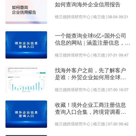
跟美国一致，再更换ip节点，登录你其他手机可以正
如何查询海外企业信用报告
常使用的账号。
格兰德跨境研究中心
|
格兰德
|
08-04 09:21
插入海外的手机卡。TikTok要做好日常维护更新，一
一个能查询全球6亿+国外公司
定要保持高质量的内容输入，保持账号活跃度和热
信息的网站 | 涵盖注册信息，股
权架构，财务情况，信用报告
度。把自己的形象树立好。做好TikTok并不简单，要
格兰德跨境研究中心
|
格兰德
|
07-31 09:47
不断去学习，去实际操作。
找海外客户之前，先了解客户
是谁：外贸企业如何用全球企
业数据提升开发效率
格兰德跨境研究中心
|
格兰德
|
07-30 16:07
收藏！境外企业工商注册信息
查询入口合集，跨境背调看这
一篇就够了
格兰德跨境研究中心
|
格兰德
|
07-30 09:42