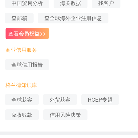
中国贸易分析
海关数据
找客户
算器采购公司>>
查邮箱
查全球海外企业注册信息
查看会员权益>>
商业信用服务
全球信用报告
除了海关数据查询功能之外，格兰德还能为外贸人
格兰德知识库
提供多种找客户工具、
、海外市场分析、海
客户背调
全球获客
外贸获客
RCEP专题
外企业信息查等服务。
应收账款
信用风险决策
以上便是美国电子计算器采购公司有哪些的介绍，
希能帮到广大外贸人。