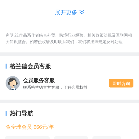
展开更多
8
MOIRA KELLY
9
DAN STEFFAN VLAD
声明:该作品系作者结合外贸、跨境行业经验、相关政策法规及互联网相
关知识整合。如若侵权请及时联系我们，我们将按照规定及时处理
10
BERMUDA GENERAL AGENCY
格兰德会员客服
11
LANDSCAPE GARDENERS LTD
会员服务客服
即时咨询
联系格兰德官方客服，了解会员权益
12
PREMIER DISTRIBUTORS LTD
热门导航
文章篇幅有限，以上仅展示部分美国电子计算器采
查全球会员 666元/年
购公司名单，外贸人可点击名称查找企业详细信
息，并采取适当的方式开发客户，
更多美国电子计