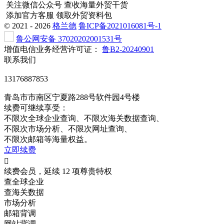
关注微信公众号
查收海量外贸干货
添加官方客服
领取外贸资料包
©
2021 - 2026
格兰德
鲁ICP备2021016081号-1
鲁公网安备 37020202001531号
增值电信业务经营许可证：
鲁B2-20240901
联系我们
13176887853
青岛市市南区宁夏路288号软件园4号楼
续费可继续享受：
不限次
全球企业查询、
不限次
海关数据查询、
不限次
市场分析、
不限次
网址查询、
不限次
邮箱等海量权益。
立即续费

续费会员，延续 12 项尊贵特权
查全球企业
查海关数据
市场分析
邮箱背调
网站背调