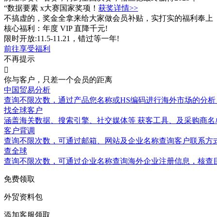
“数据要素 x大赛国家奖项！
获奖详情>>
不搞虚的，奖金全拿来给大家做会员补贴，实打实的福利奉上
核心福利：年度 VIP 直降千元!
限时开放:11.5-11.21，错过等一年!
前往享受福利
不再提示

你与客户，只差一个会员的距离
中国贸易分析
查询不限次数
，通过产品您名称或HS编码进行海外市场的分析
找全球客户
涵盖
海关数据
、搜索引擎、社交媒体等 获客工具、及采购商名
客户背调
查询不限次数
，可通过邮箱、网站及企业名称查询客户联系方
查全球
查询不限次数
，可通过企业名称查询海外企业注册信息，核查
免费领取
外贸资料包
添加客服领取