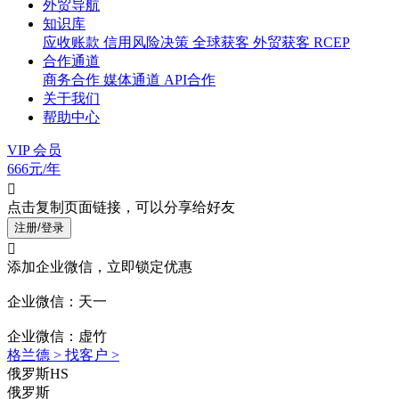
外贸导航
知识库
应收账款
信用风险决策
全球获客
外贸获客
RCEP
合作通道
商务合作
媒体通道
API合作
关于我们
帮助中心
VIP 会员
666元/年

点击复制页面链接，可以分享给好友
注册/登录

添加企业微信，立即锁定优惠
企业微信：天一
企业微信：虚竹
格兰德 >
找客户 >
俄罗斯HS
俄罗斯