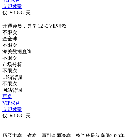
立即续费
仅 ￥1.83 / 天

开通会员，尊享 12 项VIP特权
不限次
查全球
不限次
海关数据查询
不限次
市场分析
不限次
邮箱背调
不限次
网站背调
更多
VIP权益
立即续费
仅 ￥1.83 / 天


历经市赛、省赛，再到全国决赛，格兰德最终赢得2025年