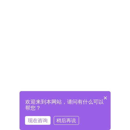
×
欢迎来到本网站，请问有什么可以
未注册将自动创建格兰德账号
帮您？
登录即表示已阅读并同意
《格兰德官网用户协议》
现在咨询
稍后再说