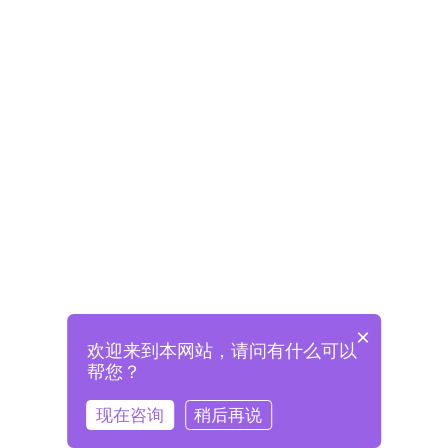
×
欢迎来到本网站，请问有什么可以
未注册将自动创建格兰德账号
帮您？
登录即表示已阅读并同意
《格兰德官网用户协议》
现在咨询
稍后再说