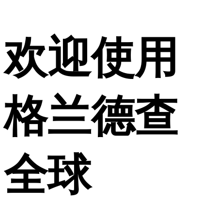
欢迎使用
格兰德查
全球