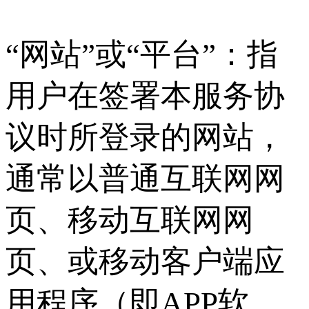
“网站”或“平台”：指
用户在签署本服务协
议时所登录的网站，
通常以普通互联网网
页、移动互联网网
页、或移动客户端应
用程序（即APP软