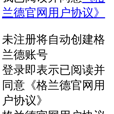
兰德官网用户协议》
未注册将自动创建格
兰德账号
登录即表示已阅读并
同意
《格兰德官网用
户协议》