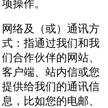
项操作。
网络及（或）通讯方
式：指通过我们和我
们合作伙伴的网站、
客户端、站内信或您
提供给我们的通讯信
息，比如您的电邮、