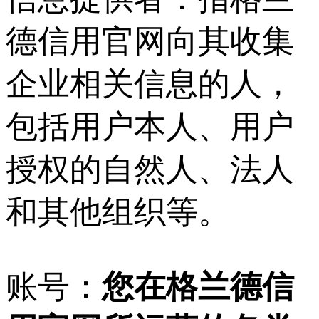
德信用官网向其收集
企业相关信息的人，
包括用户本人、用户
授权的自然人、法人
和其他组织等。
账号：
您在格兰德信