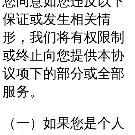
您同意如您违反以下
保证或发生相关情
形，我们将有权限制
或终止向您提供本协
议项下的部分或全部
服务。
（一）如果您是个人