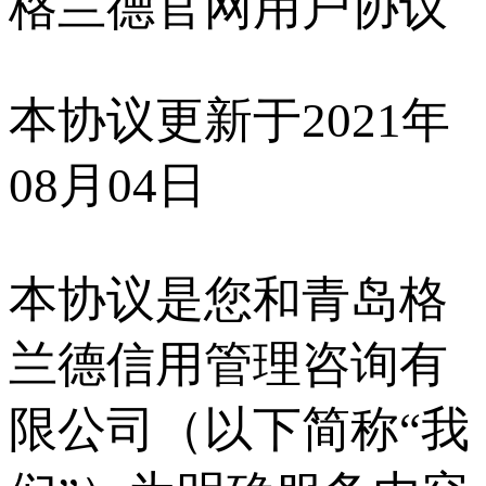
格兰德官网用户协议
本协议更新于2021年
08月04日
本协议是您和青岛格
兰德信用管理咨询有
限公司（以下简称“我