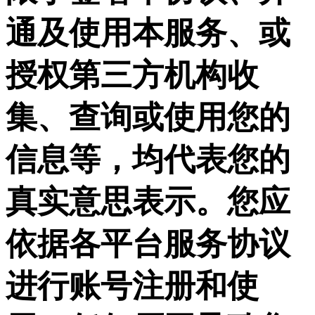
通及使用本服务、或
授权第三方机构收
集、查询或使用您的
信息等，均代表您的
真实意思表示。您应
依据各平台服务协议
进行账号注册和使