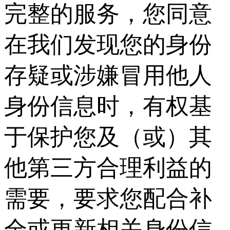
完整的服务，您同意
在我们发现您的身份
存疑或涉嫌冒用他人
身份信息时，有权基
于保护您及（或）其
他第三方合理利益的
需要，要求您配合补
全或更新相关身份信