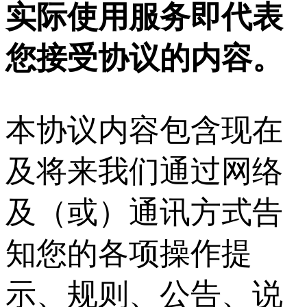
实际使用服务即代表
您接受协议的内容。
本协议内容包含现在
及将来我们通过网络
及（或）通讯方式告
知您的各项操作提
示、规则、公告、说