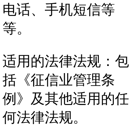
电话、手机短信等
等。
适用的法律法规：包
括《征信业管理条
例》及其他适用的任
何法律法规。