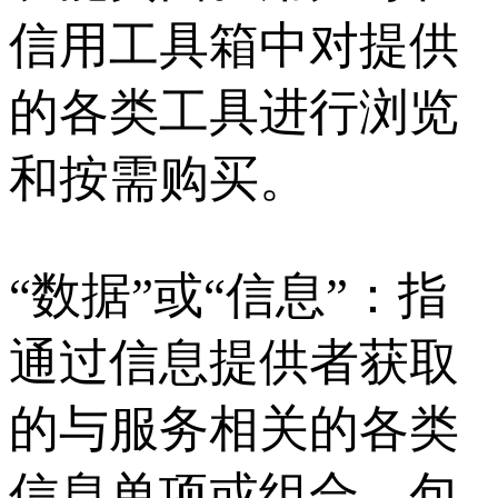
信用工具箱中对提供
的各类工具进行浏览
和按需购买。
“数据”或“信息”：指
通过信息提供者获取
的与服务相关的各类
信息单项或组合，包