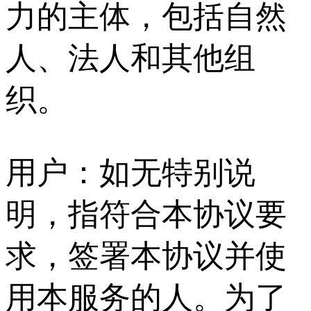
力的主体，包括自然
人、法人和其他组
织。
用户：如无特别说
明，指符合本协议要
求，签署本协议并使
用本服务的人。为了