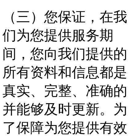
（三）您保证，在我
们为您提供服务期
间，您向我们提供的
所有资料和信息都是
真实、完整、准确的
并能够及时更新。为
了保障为您提供有效