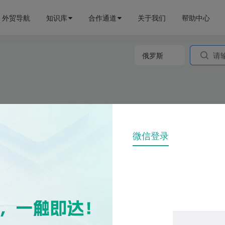
外贸导航
知识库
合作通道
关于我们
帮助中心
俄罗斯
微信登录