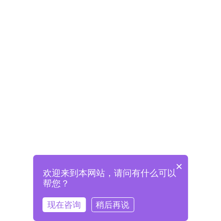
×
欢迎来到本网站，请问有什么可以
未注册将自动创建格兰德账号
帮您？
登录即表示已阅读并同意
《格兰德官网用户协议》
现在咨询
稍后再说