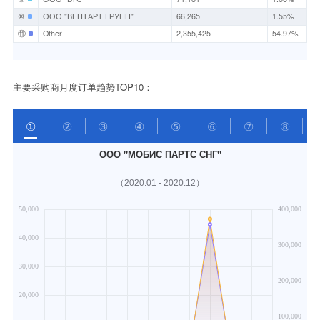
⑩
ООО "ВЕНТАРТ ГРУПП"
66,265
1.55%
⑪
Other
2,355,425
54.97%
主要采购商月度订单趋势TOP10：
①
②
③
④
⑤
⑥
⑦
⑧
ООО "МОБИС ПАРТС СНГ"