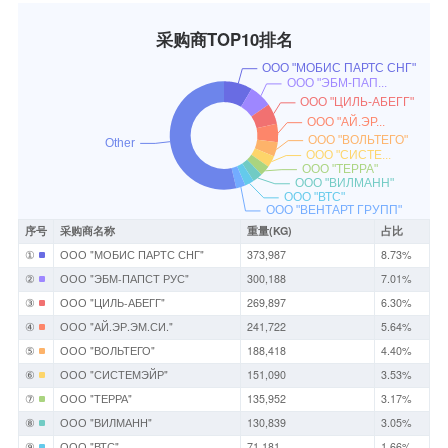
采购商TOP10排名
序号
采购商名称
重量(KG)
占比
①
ООО "МОБИС ПАРТС СНГ"
373,987
8.73%
②
ООО "ЭБМ-ПАПСТ РУС"
300,188
7.01%
③
ООО "ЦИЛЬ-АБЕГГ"
269,897
6.30%
④
ООО "АЙ.ЭР.ЭМ.СИ."
241,722
5.64%
⑤
ООО "ВОЛЬТЕГО"
188,418
4.40%
⑥
ООО "СИСТЕМЭЙР"
151,090
3.53%
⑦
ООО "ТЕРРА"
135,952
3.17%
⑧
ООО "ВИЛМАНН"
130,839
3.05%
⑨
ООО "ВТС"
71,181
1.66%