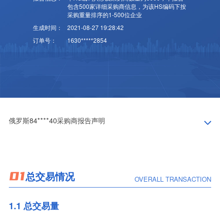
包含500家详细采购商信息，为该HS编码下按
采购重量排序的1-500位企业
生成时间：
2021-08-27 19:28:42
订单号：
1630*****2854
俄罗斯84****40采购商报告声明
为便于阅读者正确理解和使用青岛格兰德信用管理咨询有限公司（以下简称“格兰德”）出具的俄罗斯84****40采购商报告（以下简称“本报告”），兹声明如下：
一、本报告详细介绍了产品84****40（HS编码）在2020.01至2020.12期间俄罗斯海关进口的采购商信息、交易信息、采购商异动信息、原产地信息、月度进口趋势以及俄罗斯宏观数据等。本报告可帮助中国出口企业挖掘潜在客户，了解和把握该产品在俄罗斯的交易动态，以便适时调整出口策略。
二、根据各国海关的具体政策，相关信息和数据的开放程度会有所不同，因此格兰德不保证所提供信息的准确性、及时性、全面性或充分性。
三、本报告仅供客户商业决策参考之用，不能用于其他用途。在任何情况下，对于客户的商业决策所造成的损失，无论该商业决策的做出是否参考了本报告所载信息，格兰德不承担使用者的任何商业风险，也不承担由于非控因素和疏忽而引起的相应的损失和损害。
01
总交易情况
OVERALL TRANSACTION
1.1 总交易量