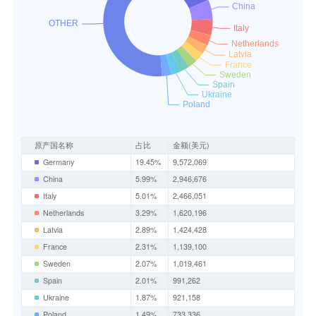
原产国名称
占比
金额(美元)
Germany
19.45%
9,572,069
China
5.99%
2,946,676
Italy
5.01%
2,466,051
Netherlands
3.29%
1,620,196
Latvia
2.89%
1,424,428
France
2.31%
1,139,100
Sweden
2.07%
1,019,461
Spain
2.01%
991,262
Ukraine
1.87%
921,158
Poland
1.49%
733,336