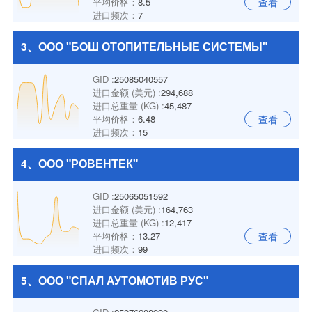
平均价格：
8.5
查看
进口频次：
7
3、ООО "БОШ ОТОПИТЕЛЬНЫЕ СИСТЕМЫ"
GID :
25085040557
进口金额 (美元) :
294,688
进口总重量 (KG) :
45,487
平均价格：
6.48
查看
进口频次：
15
4、ООО "РОВЕНТЕК"
GID :
25065051592
进口金额 (美元) :
164,763
进口总重量 (KG) :
12,417
平均价格：
13.27
查看
进口频次：
99
5、ООО "СПАЛ АУТОМОТИВ РУС"