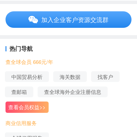
二、平顶山东方碳素股份有限公司_更多信息
注意：本文展示的企业信息更新时间为2021-03-
加入企业客户资源交流群
02，企业信息可能会发生变动，请注意甄别，获取
企业最新信息可联系在线客服。
热门导航
1、平顶山东方碳素股份有限公司_注册信息
查全球会员 666元/年
企业名称
平顶山东方碳素股份有限公司
中国贸易分析
海关数据
找客户
统一社会信
91410400785096910B
查邮箱
查全球海外企业注册信息
用代码
法定代表人
杨遂运
查看会员权益>>
注册资本
8700 万人民币
商业信用服务
注册地址
平顶山市石龙区兴龙路19号