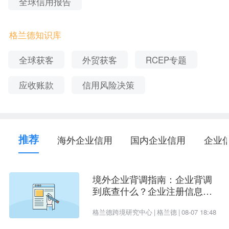
全球信用报告
格兰德知识库
2、平顶山东方碳素股份有限公司_法定经营范围
全球获客
外贸获客
RCEP专题
特种石墨制品、锂电池正、负极材料的生产销售；
石墨烯的研发；出口贸易。
应收账款
信用风险决策
3、平顶山东方碳素股份有限公司_股东信息
推荐
海外企业信用
国内企业信用
企业
注：因篇幅限制，本文仅展示该企业前五大股东。
境外企业背调指南：企业背调
序
到底查什么？企业注册信息、
股东名称
股东类型
认缴出资额
持股比例
号
受益所有人、企业信用评估一
格兰德跨境研究中心
|
格兰德
|
08-07 18:48
次看懂
1
李新安
自然人股东
-
-