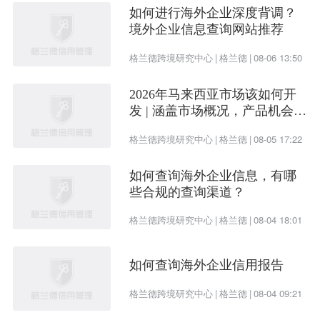
如何进行海外企业深度背调？
2
姜春田
自然人股东
-
-
境外企业信息查询网站推荐
3
周新平
自然人股东
-
-
格兰德跨境研究中心
|
格兰德
|
08-06 13:50
4
郭守涛
自然人股东
-
-
2026年马来西亚市场该如何开
5
杨晓龙
自然人股东
-
-
发 | 涵盖市场概况，产品机会及
开发渠道
格兰德跨境研究中心
|
格兰德
|
08-05 17:22
企业的客户是否稳定，信用状况及综合实力是否良
如何查询海外企业信息，有哪
些合规的查询渠道？
好，关乎企业的资金链安全，如果您想获得更多客
户信息，或深度了解平顶山东方碳素股份有限公司
格兰德跨境研究中心
|
格兰德
|
08-04 18:01
及其客户风险状况、盈利能力、信用状况等详细信
如何查询海外企业信用报告
息，可联系在线客服获取该企业完整
。
信用调查报告
格兰德跨境研究中心
|
格兰德
|
08-04 09:21