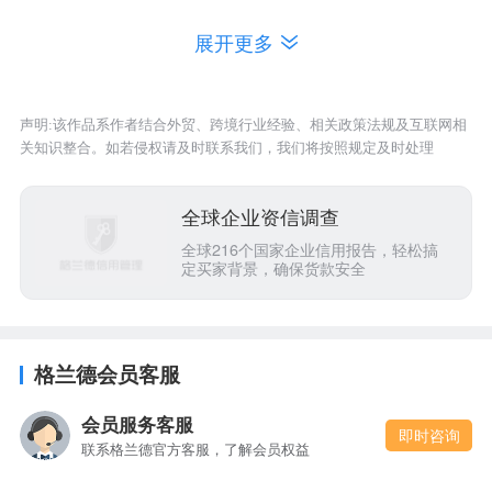
淄博华鸣新材料
2008-09-
4
王玉振
2360 万人民币
有限公司
19
展开更多
许昌开炭炭素有
2011-12-
5
宗超
15602 万人民币
限公司
21
声明:该作品系作者结合外贸、跨境行业经验、相关政策法规及互联网相
辉县市豫北电碳
2012-03-
关知识整合。如若侵权请及时联系我们，我们将按照规定及时处理
6
常晓坤
-
制品厂
12
淄博银轩碳素技
2013-03-
全球企业资信调查
7
陈璐
300 万人民币
术有限公司
04
全球216个国家企业信用报告，轻松搞
定买家背景，确保货款安全
天津市瑞源化工
2014-10-
8
刘峰
200 万人民币
有限公司
15
辽阳兴旺石墨制
2015-04-
9
朱兴东
500 万人民币
品有限公司
14
格兰德会员客服
韩国
GTS有限公
10
-
-
-
会员服务客服
司
即时咨询
联系格兰德官方客服，了解会员权益