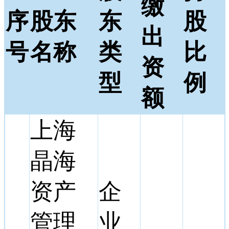
缴
序
股东
东
股
出
号
名称
类
比
资
型
例
额
上海
晶海
资产
企
管理
业