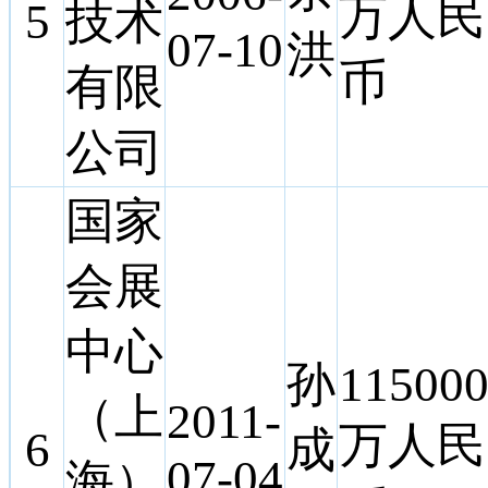
万人民
5
技术
07-10
洪
币
有限
公司
国家
会展
中心
孙
11500
（上
2011-
万人民
6
成
07-04
海）