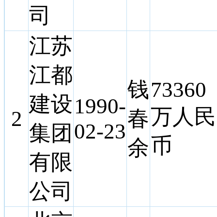
司
江苏
江都
钱
73360
建设
1990-
万人民
2
春
02-23
集团
币
余
有限
公司