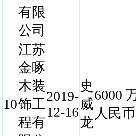
有限
公司
江苏
金啄
木装
史
6000 
2019-
10
饰工
威
12-16
人民币
程有
龙