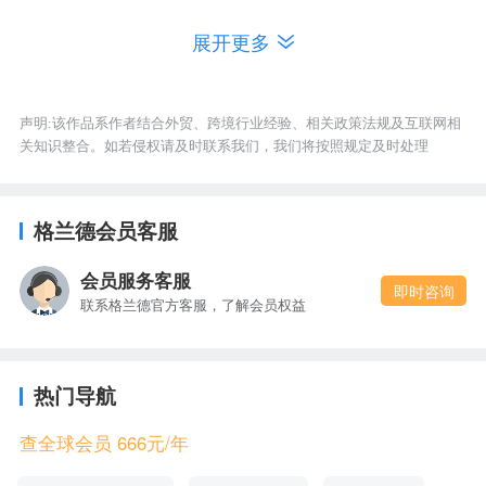
B
27
.bm
百慕大
展开更多
28
.bn
文莱
29
.bo
玻利维亚
30
.br
巴西
声明:该作品系作者结合外贸、跨境行业经验、相关政策法规及互联网相
关知识整合。如若侵权请及时联系我们，我们将按照规定及时处理
31
.bs
巴哈马
32
.bt
不丹
33
.bv
布维岛
格兰德会员客服
34
.bw
博茨瓦纳
会员服务客服
35
.by
白
俄罗斯
即时咨询
联系格兰德官方客服，了解会员权益
36
.bz
伯利兹
37
.ca
加拿大
38
.cc
可可群岛
热门导航
39
.cd
刚果民主共和国
40
.cf
中非共和国
查全球会员 666元/年
41
.cg
刚果