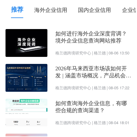
57
.dk
丹麦
D
推荐
海外企业信用
国内企业信用
企业
58
.dm
多米尼克
59
.do
多米尼加共和国
60
.dz
阿尔及利亚
如何进行海外企业深度背调？
61
.ec
厄瓜多尔
境外企业信息查询网站推荐
62
.ee
爱沙尼亚
格兰德跨境研究中心
|
格兰德
|
08-06 13:50
63
.eg
埃及
64
.eh
西撒哈拉
E
2026年马来西亚市场该如何开
65
.er
厄立特里亚
发 | 涵盖市场概况，产品机会及
66
.es
西班牙
开发渠道
格兰德跨境研究中心
|
格兰德
|
08-05 17:22
67
.et
埃塞俄比亚
68
.eu
欧洲联盟
如何查询海外企业信息，有哪
69
.fi
芬兰
些合规的查询渠道？
70
.fj
斐济
格兰德跨境研究中心
|
格兰德
|
08-04 18:01
71
.fk
福克兰群岛
F
72
.fm
密克罗尼西亚联邦