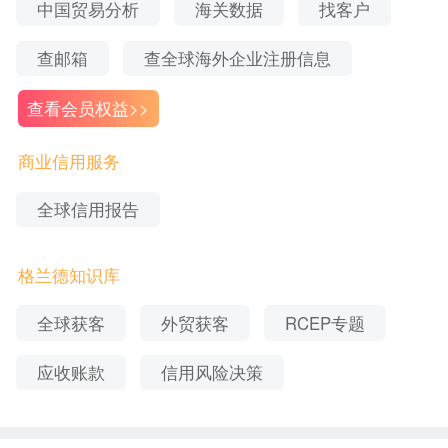
中国贸易分析
海关数据
找客户
42
.ch
瑞士
43
.ci
科特迪瓦
查邮箱
查全球海外企业注册信息
44
.ck
库克群岛
45
.cl
智利
查看会员权益>>
C
46
.cm
喀麦隆
商业信用服务
47
.cn
中国内地
48
.co
哥伦比亚
全球信用报告
49
.cr
哥斯达黎加
50
.cu
古巴
格兰德知识库
51
.cv
佛得角
52
.cx
圣诞岛
全球获客
外贸获客
RCEP专题
53
.cy
塞浦路斯
54
.cz
捷克共和国
应收账款
信用风险决策
55
.de
德国
56
.dj
吉布提