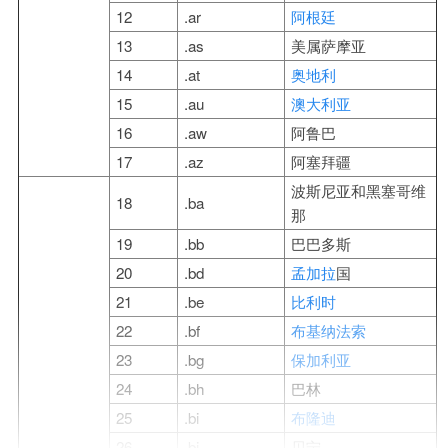
12
.ar
阿根廷
13
.as
美属萨摩亚
14
.at
奥地利
15
.au
澳大利亚
16
.aw
阿鲁巴
17
.az
阿塞拜疆
波斯尼亚和黑塞哥维
18
.ba
那
19
.bb
巴巴多斯
20
.bd
孟加拉
国
21
.be
比利时
22
.bf
布基纳法索
23
.bg
保加利亚
24
.bh
巴林
25
.bi
布隆迪
26
.bj
贝宁