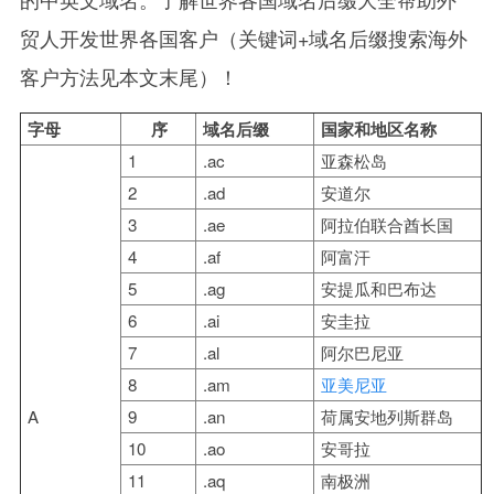
贸人开发世界各国客户（关键词+域名后缀搜索海外
客户方法见本文末尾）！
字母
序
域名后缀
国家和地区名称
1
.ac
亚森松岛
2
.ad
安道尔
3
.ae
阿拉伯联合酋长国
4
.af
阿富汗
5
.ag
安提瓜和巴布达
6
.ai
安圭拉
7
.al
阿尔巴尼亚
8
.am
亚美尼亚
A
9
.an
荷属安地列斯群岛
10
.ao
安哥拉
11
.aq
南极洲