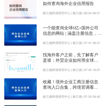
如何查询海外企业信用报告
73
.fo
法罗群岛
74
.fr
法国
格兰德跨境研究中心
|
格兰德
|
08-04 09:21
75
.ga
加蓬
76
.gd
格林纳达
一个能查询全球6亿+国外公司
77
.ge
格鲁吉亚
信息的网站 | 涵盖注册信息，股
78
.gf
法属
圭亚那
权架构，财务情况，信用报告
格兰德跨境研究中心
|
格兰德
|
07-31 09:47
79
.gg
格恩西岛
80
.gh
加纳
找海外客户之前，先了解客户
81
.gi
直布罗陀
是谁：外贸企业如何用全球企
业数据提升开发效率
82
.gl
格陵兰
格兰德跨境研究中心
|
格兰德
|
07-30 16:07
83
.gm
冈比亚
G
84
.gn
几内亚
收藏！境外企业工商注册信息
85
.gp
瓜德罗普
查询入口合集，跨境背调看这
一篇就够了
86
.gq
赤道几内亚
格兰德跨境研究中心
|
格兰德
|
07-30 09:42
87
.gr
希腊