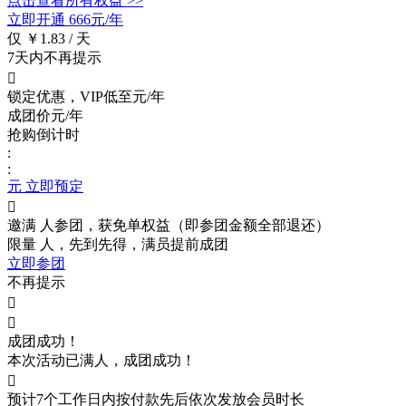
点击查看所有权益 >>
立即开通
666元/年
仅 ￥1.83 / 天
7天内不再提示

锁定优惠，VIP低至
元/年
成团价
元/年
抢购倒计时
:
:
元 立即预定

邀满
人参团，获免单权益（即参团金额全部退还）
限量
人，先到先得，满员提前成团
立即参团
不再提示


成团成功！
本次活动已满
人，成团成功！

预计7个工作日内按付款先后依次发放会员时长