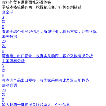
你的外贸专属见面礼
还没体验
零成本核验采购商、挖掘精准客户的机会别错过
查全球
3
次

查询全球企业登记信息，所属行业，联系方式，经营状况
海关数据
20
次

可查看进出口记录，找真实采购商，客户采购情况分析
中国贸易分析
3
次

可查询产品出口规模，各国家采购占比及近三年趋势
邮箱背调
20
次

输入邮箱一键挖掘关联联系人、企业信息