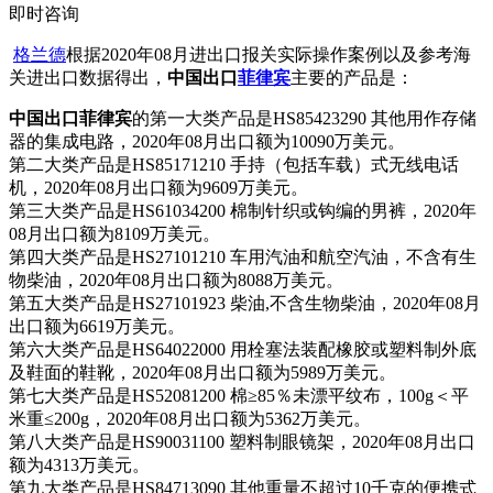
即时咨询
格兰德
根据2020年08月进出口报关实际操作案例以及参考海
关进出口数据得出，
中国出口
菲律宾
主要的产品是：
中国出口菲律宾
的第一大类产品是HS85423290 其他用作存储
器的集成电路，2020年08月出口额为10090万美元。
第二大类产品是HS85171210 手持（包括车载）式无线电话
机，2020年08月出口额为9609万美元。
第三大类产品是HS61034200 棉制针织或钩编的男裤，2020年
08月出口额为8109万美元。
第四大类产品是HS27101210 车用汽油和航空汽油，不含有生
物柴油，2020年08月出口额为8088万美元。
第五大类产品是HS27101923 柴油,不含生物柴油，2020年08月
出口额为6619万美元。
第六大类产品是HS64022000 用栓塞法装配橡胶或塑料制外底
及鞋面的鞋靴，2020年08月出口额为5989万美元。
第七大类产品是HS52081200 棉≥85％未漂平纹布，100g＜平
米重≤200g，2020年08月出口额为5362万美元。
第八大类产品是HS90031100 塑料制眼镜架，2020年08月出口
额为4313万美元。
第九大类产品是HS84713090 其他重量不超过10千克的便携式