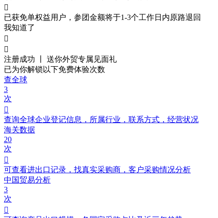

已获免单权益用户，参团金额将于1-3个工作日内原路退回
我知道了


注册成功 丨 送你外贸
专属见面礼
已为你解锁以下免费体验次数
查全球
3
次

查询全球企业登记信息，所属行业，联系方式，经营状况
海关数据
20
次

可查看进出口记录，找真实采购商，客户采购情况分析
中国贸易分析
3
次
