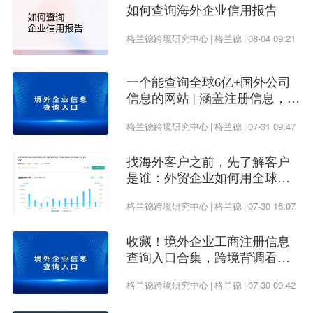
如何查询海外企业信用报告
误区四：东南亚只能靠低价成交
格兰德跨境研究中心
|
格兰德
|
08-04 09:21
价格当然重要，但已经不是唯一决定因素。
一个能查询全球6亿+国外公司
随着本地制造能力提升、客户经验增加，
信息的网站 | 涵盖注册信息，股
权架构，财务情况，信用报告
东南亚客户也开始做供应商筛选和整合。
格兰德跨境研究中心
|
格兰德
|
07-31 09:47
他们更在意的是：
找海外客户之前，先了解客户
是谁：外贸企业如何用全球企
交期是否稳定
业数据提升开发效率
格兰德跨境研究中心
|
格兰德
|
07-30 16:07
质量是否一致
收藏！境外企业工商注册信息
沟通是否顺畅
查询入口合集，跨境背调看这
一篇就够了
格兰德跨境研究中心
|
格兰德
|
07-30 09:42
一味压价，反而容易把自己推向“可替代供应商”的位