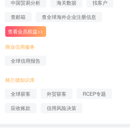
中国贸易分析
海关数据
找客户
以上数据均由格兰德全球企业信息数据库搜集处
理，格兰德提供全球
、企业
企业信用调查
信用等级认
查邮箱
查全球海外企业注册信息
、全球账款追收等服务。如果想要获取更多数据或
证
查看会员权益>>
了解相关服务，可以联系在线客服获取相关资料或
申请产品试用。
商业信用服务
全球信用报告
格兰德知识库
全球获客
外贸获客
RCEP专题
应收账款
信用风险决策