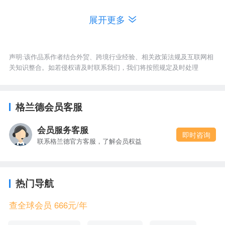
第九大类产品是HS69049000 陶瓷制铺地砖、支撑
展开更多
或填充用砖及类似品，2020年07月出口额为48万美
元。
声明:该作品系作者结合外贸、跨境行业经验、相关政策法规及互联网相
第十大类产品是HS94039000 家具的零件，2020年
关知识整合。如若侵权请及时联系我们，我们将按照规定及时处理
07月出口额为46万美元。
格兰德会员客服
会员服务客服
即时咨询
联系格兰德官方客服，了解会员权益
热门导航
查全球会员 666元/年