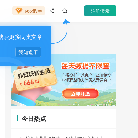
VIP 会员
注册/登录
666元/年


VIP 会员
催收
我知道了
今日热点