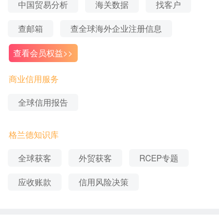
中国贸易分析
海关数据
找客户
业的成本，从而直接利好我国的生产企业。更低的
原料价格就意味着更低的产品价格，能够大大提升
查邮箱
查全球海外企业注册信息
我国产品的竞争力。
查看会员权益>>
因为之前中日之间的贸易协定一直未能成行，所以
商业信用服务
本次的RCEP签署对进出口企业而言可以说是一片全
新的蓝海市场，作为中国老贸易伙伴的东盟自然也
全球信用报告
会被激发出新的活力，总的来说，进出口企业在这
个新的协定下，可以获得几大的发展空间。
格兰德知识库
全球获客
外贸获客
RCEP专题
应收账款
信用风险决策