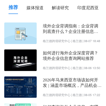
推荐
媒体报道
解读研究
印度尼西亚
境外企业背调指南：企业背调
到底查什么？企业注册信息、
受益所有人、企业信用评估一
格兰德跨境研究中心
|
格兰德
|
08-07 18:48
次看懂
如何进行海外企业深度背调？
境外企业信息查询网站推荐
格兰德跨境研究中心
|
格兰德
|
08-06 13:50
2026年马来西亚市场该如何开
发 | 涵盖市场概况，产品机会及
开发渠道
格兰德跨境研究中心
|
格兰德
|
08-05 17:22