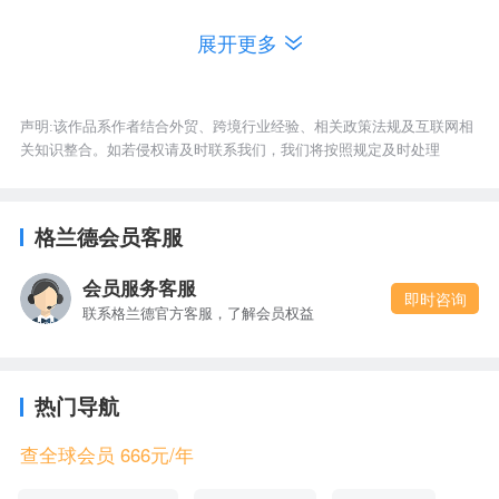
展开更多
声明:该作品系作者结合外贸、跨境行业经验、相关政策法规及互联网相
关知识整合。如若侵权请及时联系我们，我们将按照规定及时处理
进口机遇
从小了说，同样也是与日本的贸易的机遇。因为我
格兰德会员客服
们对日本的市场开放程度是比较高的：电子电器、
会员服务客服
集成电路、汽车零部件、仪器仪表、机械设备等
即时咨询
联系格兰德官方客服，了解会员权益
等，都极具市场竞争力，协定中的5-10年内0关税，
可以几大利好我国的进口企业在对日进口中获利。
热门导航
此外，我国在很多产品的生产上都需要从日本进口
查全球会员 666元/年
相关原料，协定中的免税条款可以极大降低进口企