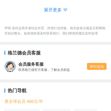
添加尽可能多的好友是用好linkedin的前提条件。没
展开更多
有足够的connections，就好比微信没有好友，内容
再好都没人看到
声明:该作品系作者结合外贸、跨境行业经验、相关政策法规及互联网相
那么我们应该怎么寻找目标人群呢
关知识整合。如若侵权请及时联系我们，我们将按照规定及时处理
添加好友的方式基本的几个方法，包括站内搜索、
格兰德会员客服
通过group加人以及通过google搜索引擎加人等
会员服务客服
即时咨询
二、功能应用版块：
联系格兰德官方客服，了解会员权益
个人Update（动态更新）
热门导航
大家都玩微信，那么个人的Update则和发朋友圈一
样，发布的消息所有的好友都可以看到，可以点
查全球会员 666元/年
赞、评论和转发等。一般朋友圈都是以图片和公众