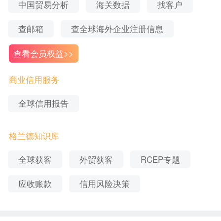
中国贸易分析
海关数据
找客户
号文章为主
查邮箱
查全球海外企业注册信息
那么linkedin的update特别的地方在于其可以附带链
查看会员权益>>
接，而且链接会自动变成缩略图和简要描述，并且
可以修改。这个是比较有用的，可以跟公司blog结合
商业信用服务
使用。公司网站发布了blog以后，linkedin个人可以
全球信用报告
发布update并链接公司网站发布的blog，这样相当
于给blog做了一个外链，同时给blog引流，linkedin
格兰德知识库
上的用户点击update链接以后跳转到blog，从而可
全球获客
外贸获客
RCEP专题
以进入到自己的网站里面来，可以了解到更多的公
司信息。当然，关键是你的blog内容必须有吸引力。
应收账款
信用风险决策
个人Post（文章、帖子）