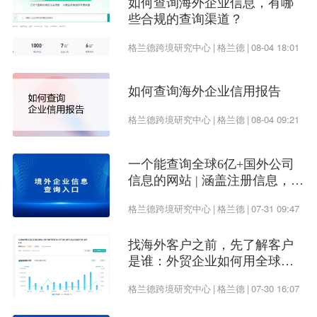
如何查询海外企业信息，有哪
下， 如果不是老板或者经理的账户建立，人员离职
些合规的查询渠道？
就比较麻烦，容易找不到账号）。其他的员工账号
格兰德跨境研究中心
|
格兰德
|
08-04 18:01
在profile填写工作信息的时候只要填写公司信息正
确，会自动关联到公司页面。那么公司页面有什么
如何查询海外企业信用报告
用呢？
格兰德跨境研究中心
|
格兰德
|
08-04 09:21
1. 公司页面相当于公司在linkedin上面的公司官网
一个能查询全球6亿+国外公司
（类似B2B的公司商铺），展示公司基本信息；通过
信息的网站 | 涵盖注册信息，股
建立showcase展示公司的产品。由于这些资料可以
权架构，财务情况，信用报告
格兰德跨境研究中心
|
格兰德
|
07-31 09:47
直接引用公司官网的链接，因此也相当于给官网做
了外链。
找海外客户之前，先了解客户
是谁：外贸企业如何用全球企
业数据提升开发效率
2. 公司页面也是可以发布Update更新的，这个功能
格兰德跨境研究中心
|
格兰德
|
07-30 16:07
跟个人update功能基本一致，只是个人可以发布私