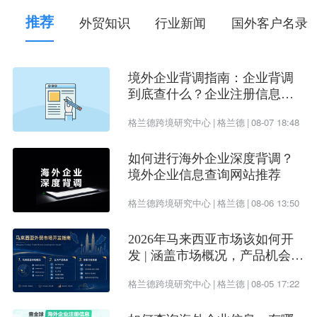
Post跟Update有所不同，post相当于一篇博客
推荐
外贸知识
行业新闻
国外客户名录
blog，本身在搜索引擎就会有好的排名。相比
update其能够写长篇文章，让用户直接在linkedin上
境外企业背调指南：企业背调
面就能看到。如果非要给个形象比喻的话，Update
到底查什么？企业注册信息、
像微信朋友圈，Post则更像公众号。但是他比公众
受益所有人、企业信用评估一
格兰德跨境研究中心
|
格兰德
|
08-07 18:48
次看懂
号更好的一点就是也会被搜索引擎收录。
如何进行海外企业深度背调？
建立公司页面
境外企业信息查询网站推荐
格兰德跨境研究中心
|
格兰德
|
08-06 13:50
Linkedin跟facebook一样，linkedin的个人账户也是
可以创建公司页面的，当然不必公司的每个员工都
2026年马来西亚市场该如何开
建立一个公司页面，一个公司由一名主要员工的个
发 | 涵盖市场概况，产品机会及
开发渠道
人账号建立一个公司页面就可以了，或者说使用老
格兰德跨境研究中心
|
格兰德
|
08-05 17:22
板或者外贸经理的建立公司页面（这个我要单独说