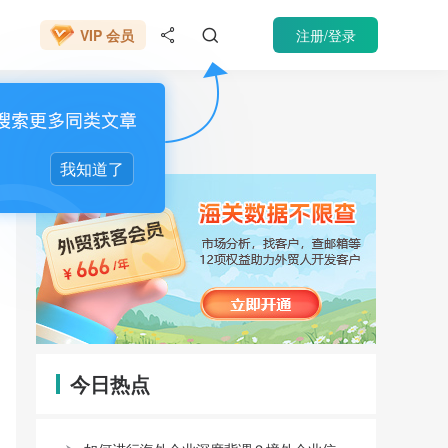
666元/年
注册/登录
VIP 会员


催收
我知道了
今日热点