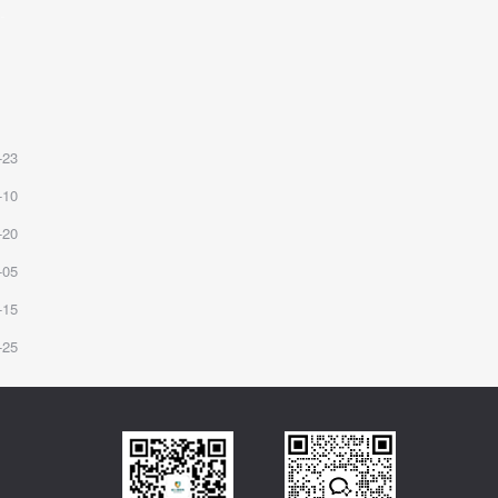
-23
-10
-20
-05
-15
-25