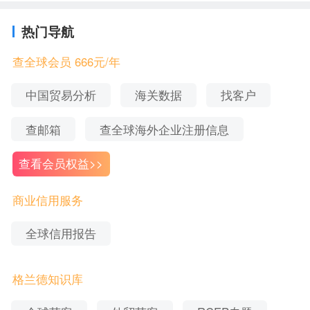
用于跟客户在产品、价格、服务、质量上达成共识
后，客户付款前担心资金安全，或者客户在多个供
热门导航
应商中进行挑选的时候，相当于让客户放心，我们
查全球会员 666元/年
公司财务实力、履约一直有保障，跟我们合作有保
中国贸易分析
海关数据
找客户
障。
查邮箱
查全球海外企业注册信息
首先，证明自己企业是真实存在、合法存在的。
查看会员权益>>
其次，企业的经营良好，无经营异常、失信被执
行、海关失信等异常记录。
商业信用服务
然后，商标、专利、著作权、各类认证等，呈现供
全球信用报告
应商的创新、未来发展能力、及质量管理和品控能
力等。
格兰德知识库
最后，财务实力展示当前及未来发展潜力，国外买