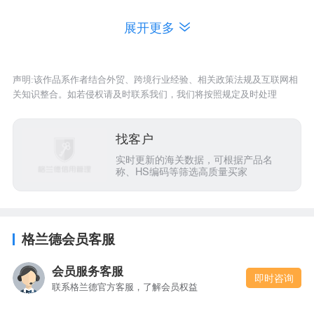
3.5、电子版证书、报告交付，纸质版证书、报告邮
展开更多
寄。
4、
GCA
国际信用认证的证书及报告如何使用
声明:该作品系作者结合外贸、跨境行业经验、相关政策法规及互联网相
GCA认证被推荐广泛运用于国际采购、国际招投
关知识整合。如若侵权请及时联系我们，我们将按照规定及时处理
标、国际市场开拓等国际商贸领域，是企业走出国
找客户
门展现优质信用的权威背书。
实时更新的海关数据，可根据产品名
称、HS编码等筛选高质量买家
格兰德会员客服
会员服务客服
即时咨询
联系格兰德官方客服，了解会员权益