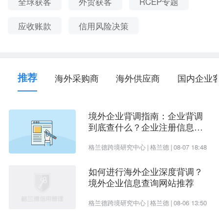
全球获客
外贸获客
RCEP专题
家通过供应商的经营状况、资产结构、债务偿还能
应收账款
信用风险决策
力、资金周转能力、未来发展潜力等。借此对供应
商在行业中的竞争地位、持续发展能力做出前期判
断。
推荐
海外采购商
海外供应商
国内企业
境外企业背调指南：企业背调
到底查什么？企业注册信息、
受益所有人、企业信用评估一
格兰德跨境研究中心
|
格兰德
|
08-07 18:48
次看懂
如何进行海外企业深度背调？
境外企业信息查询网站推荐
格兰德跨境研究中心
|
格兰德
|
08-06 13:50